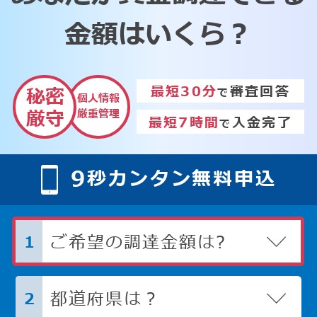
金額はいくら？
最短30分
審査回答
秘密
で
個人情報
厳重管理
厳守
最短7時間
入金完了
で
9
秒カンタン無料申込
ご希望の調達金額は?
1
都道府県は？
2