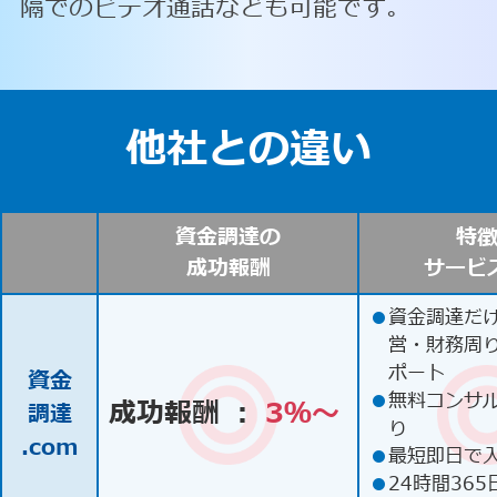
隔でのビデオ通話なども可能です。
他社との違い
資金調達の
特
成功報酬
サービ
●
資金調達だ
営・財務周
ポート
資金
●
無料コンサ
成功報酬 ：
3％〜
調達
り
.com
●
最短即日で
●
24時間365