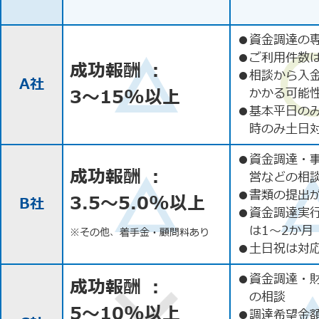
●
資金調達の
●
ご利用件数
成功報酬 ：
●
相談から入
A社
3〜15%以上
かかる可能
●
基本平日の
時のみ土日
●
資金調達・
成功報酬 ：
営などの相
●
書類の提出
3.5〜5.0%以上
B社
●
資金調達実
は1〜2か月
※その他、着手金・顧問料あり
●
土日祝は対応
●
資金調達・
成功報酬 ：
の相談
5〜10%以上
●
調達希望金額