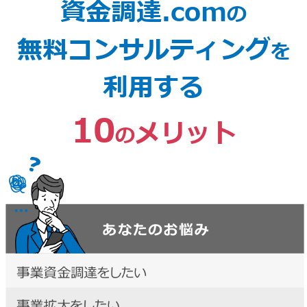
資金調達.com
の
無料コンサルティング
を
利用する
10
メリット
の