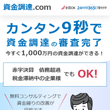
資金調達
.com
9秒
カンタン
で
資金調達
審査完了
の
1,000
今すぐ
万円の資金調達ができる！
赤字決算
債務超過
OK!
でも
税金滞納中の企業様
無料コンサルティングで
資金繰りの改善が