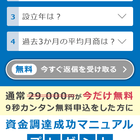
設立年は？
3
過去3か月の平均月商は？
4