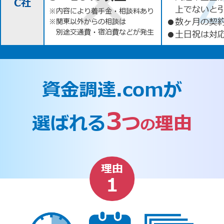
C社
上でないと
※内容により着手金・相談料あり
●
数ヶ月の契
※関東以外からの相談は
別途交通費・宿泊費などが発生
●
土日祝は対応
資金調達.comが
3
選ばれる
つ
理由
の
理由
1