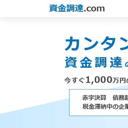
資金調達
.com
カンタ
資金調達
1,000
今すぐ
万円
赤字決算
債務
税金滞納中の企