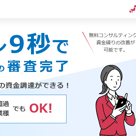
9秒
無料コンサルティン
ン
で
資金繰りの改善が
可能です。
審査完了
の
の資金調達ができる！
超過
OK!
でも
業様