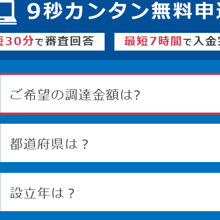
9
秒カンタン無料申
短30分
審査回答
最短7時間
入金
で
で
ご希望の調達金額は?
都道府県は？
設立年は？