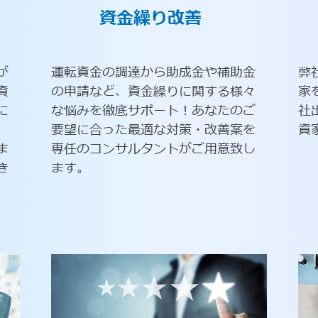
資金繰り改善
が
運転資金の調達から助成金や補助金
弊
資
の申請など、資金繰りに関する様々
家
に
な悩みを徹底サポート！あなたのご
社
要望に合った最適な対策・改善案を
資
ま
専任のコンサルタントがご用意致し
き
ます。