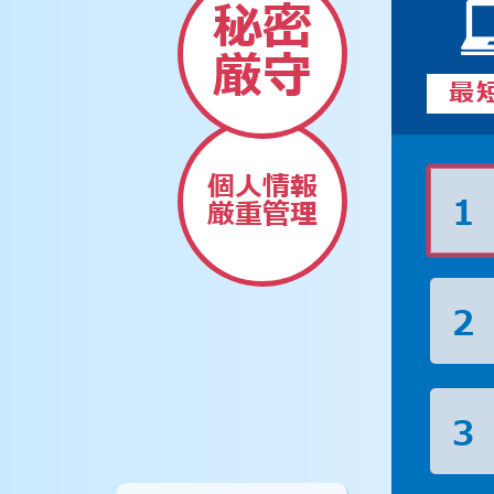
秘密
厳守
最
個人情報
1
厳重管理
2
3