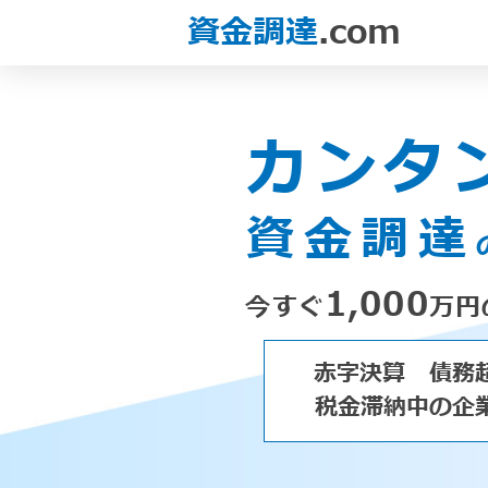
資金調達
.com
カンタ
資金調達
1,000
今すぐ
万円
赤字決算
債務
税金滞納中の企