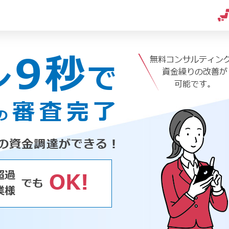
9秒
無料コンサルティン
ン
で
資金繰りの改善が
可能です。
審査完了
の
の資金調達ができる！
超過
OK!
でも
業様