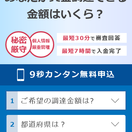
金額はいくら？
最短30分
審査回答
秘密
で
個人情報
厳重管理
厳守
最短7時間
入金完了
で
9
秒カンタン無料申込
ご希望の調達金額は?
1
都道府県は？
2