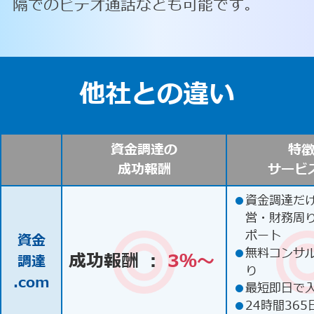
隔でのビデオ通話なども可能です。
他社との違い
資金調達の
特
成功報酬
サービ
●
資金調達だ
営・財務周
ポート
資金
●
無料コンサ
成功報酬 ：
3％〜
調達
り
.com
●
最短即日で
●
24時間365