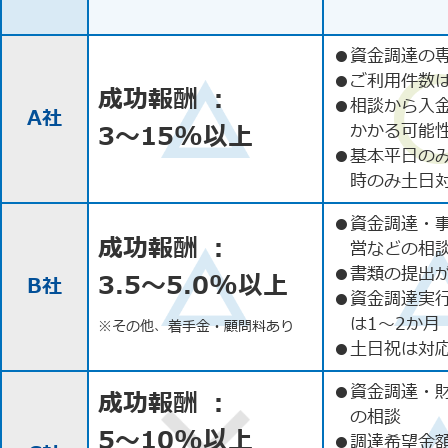
●
資金調達の
●
ご利用件数
成功報酬 ：
●
相談から入
A社
3〜15%以上
かかる可能
●
基本平日の
時のみ土日
●
資金調達・
成功報酬 ：
営などの相
●
書類の提出
3.5〜5.0%以上
B社
●
資金調達実
は1〜2か月
※その他、着手金・顧問料あり
●
土日祝は対応
●
資金調達・
成功報酬 ：
の相談
5〜10%以上
●
調達希望金額