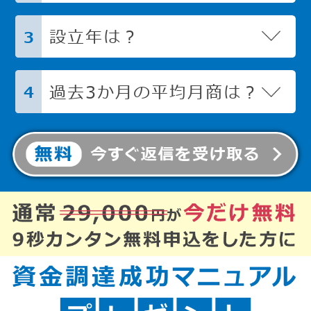
設立年は？
3
過去3か月の平均月商は？
4