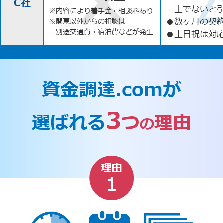
C社
上でないと
※内容により着手金・相談料あり
●
数ヶ月の契
※関東以外からの相談は
別途交通費・宿泊費などが発生
●
土日祝は対応
資金調達.comが
3
選ばれる
つ
理由
の
理由
1