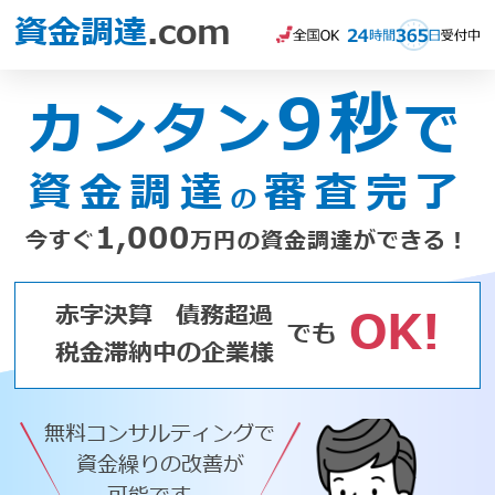
資金調達
.com
9秒
カンタン
で
資金調達
審査完了
の
1,000
今すぐ
万円の資金調達ができる！
赤字決算
債務超過
OK!
でも
税金滞納中の企業様
無料コンサルティングで
資金繰りの改善が