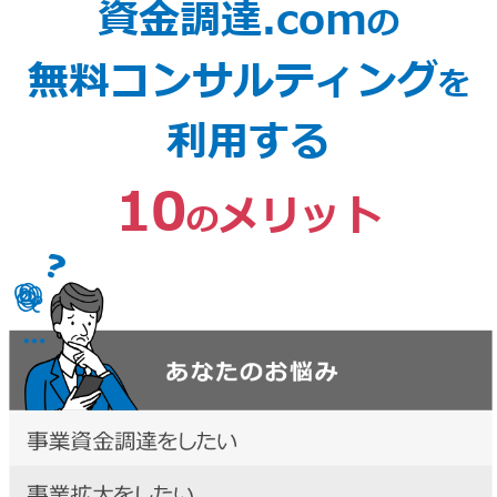
資金調達.com
の
無料コンサルティング
を
利用する
10
メリット
の