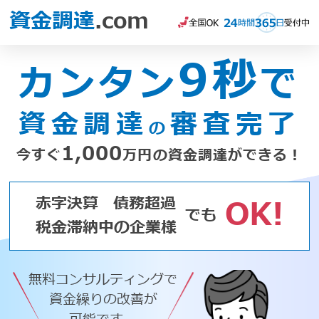
資金調達
.com
9秒
カンタン
で
資金調達
審査完了
の
1,000
今すぐ
万円の資金調達ができる！
赤字決算
債務超過
OK!
でも
税金滞納中の企業様
無料コンサルティングで
資金繰りの改善が