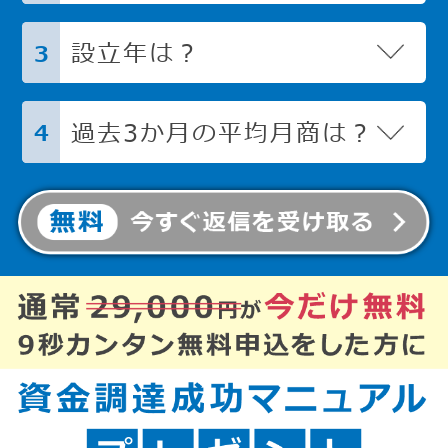
設立年は？
3
過去3か月の平均月商は？
4