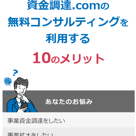
資金調達.com
の
無料コンサルティング
を
利用する
10
メリット
の