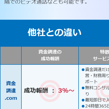
隔でのビデオ通話なども可能です。
他社との違い
資金調達の
特
成功報酬
サービ
●
資金調達だ
営・財務周
ポート
資金
●
無料コンサ
成功報酬 ：
3％〜
調達
り
.com
●
最短即日で
●
24時間365