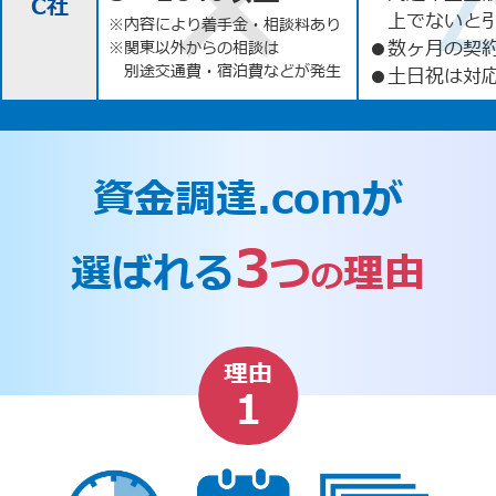
C社
上でないと
※内容により着手金・相談料あり
●
数ヶ月の契
※関東以外からの相談は
別途交通費・宿泊費などが発生
●
土日祝は対応
資金調達.comが
3
選ばれる
つ
理由
の
理由
1