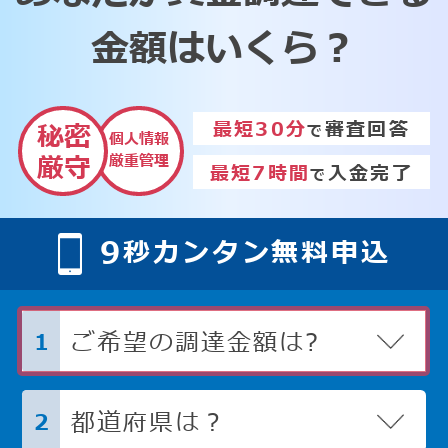
金額はいくら？
最短30分
審査回答
秘密
で
個人情報
厳重管理
厳守
最短7時間
入金完了
で
9
秒カンタン無料申込
ご希望の調達金額は?
1
都道府県は？
2