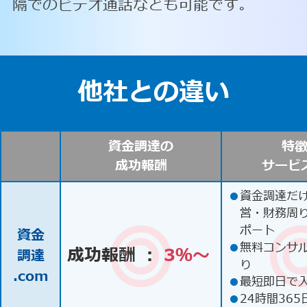
隔でのビデオ通話なども可能です。
他社との違い
資金調達の
特
成功報酬
サービ
●
資金調達だ
営・財務周
ポート
資金
●
無料コンサ
成功報酬 ：
3％〜
調達
り
.com
●
最短即日で
●
24時間365