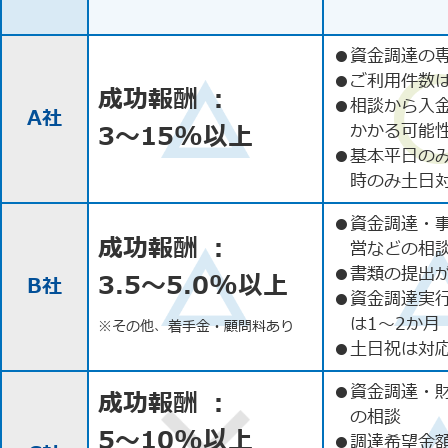
●
資金調達の
●
ご利用件数
成功報酬 ：
●
相談から入
A社
3〜15%以上
かかる可能
●
基本平日の
時のみ土日
●
資金調達・
成功報酬 ：
営などの相
●
書類の提出
3.5〜5.0%以上
B社
●
資金調達実
は1〜2か月
※その他、着手金・顧問料あり
●
土日祝は対応
●
資金調達・
成功報酬 ：
の相談
5〜10%以上
●
調達希望金額