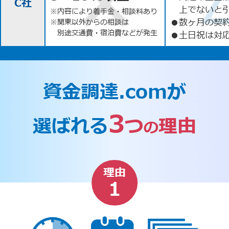
C社
上でないと
※内容により着手金・相談料あり
●
数ヶ月の契
※関東以外からの相談は
別途交通費・宿泊費などが発生
●
土日祝は対応
資金調達.comが
3
選ばれる
つ
理由
の
理由
1