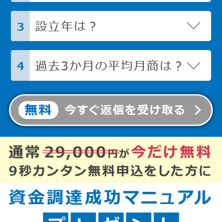
設立年は？
3
過去3か月の平均月商は？
4