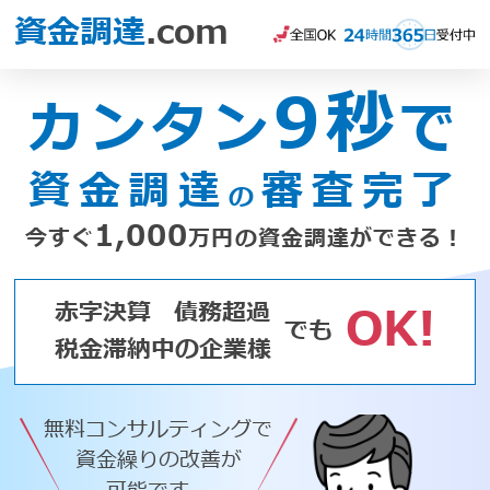
資金調達
.com
9秒
カンタン
で
資金調達
審査完了
の
1,000
今すぐ
万円の資金調達ができる！
赤字決算
債務超過
OK!
でも
税金滞納中の企業様
無料コンサルティングで
資金繰りの改善が