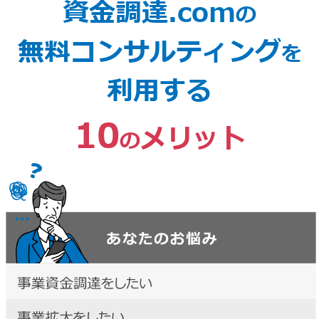
資金調達.com
の
無料コンサルティング
を
利用する
10
メリット
の