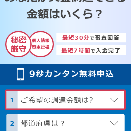
金額はいくら？
最短30分
審査回答
秘密
で
個人情報
厳重管理
厳守
最短7時間
入金完了
で
9
秒カンタン無料申込
ご希望の調達金額は?
1
都道府県は？
2