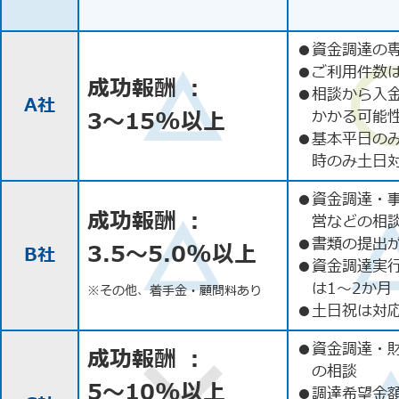
●
資金調達の
●
ご利用件数
成功報酬 ：
●
相談から入
A社
3〜15%以上
かかる可能
●
基本平日の
時のみ土日
●
資金調達・
成功報酬 ：
営などの相
●
書類の提出
3.5〜5.0%以上
B社
●
資金調達実
は1〜2か月
※その他、着手金・顧問料あり
●
土日祝は対応
●
資金調達・
成功報酬 ：
の相談
5〜10%以上
●
調達希望金額