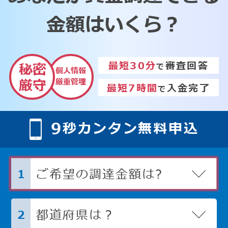
金額はいくら？
最短30分
審査回答
秘密
で
個人情報
厳重管理
厳守
最短7時間
入金完了
で
9
秒カンタン無料申込
ご希望の調達金額は?
1
都道府県は？
2