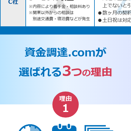
C社
上でないと
※内容により着手金・相談料あり
●
数ヶ月の契
※関東以外からの相談は
別途交通費・宿泊費などが発生
●
土日祝は対応
資金調達.comが
3
選ばれる
つ
理由
の
理由
1