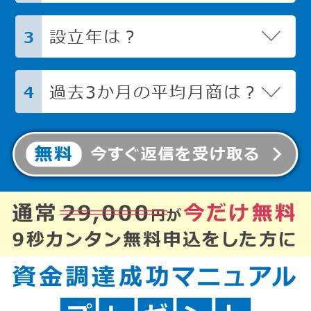
設立年は？
3
過去3か月の平均月商は？
4