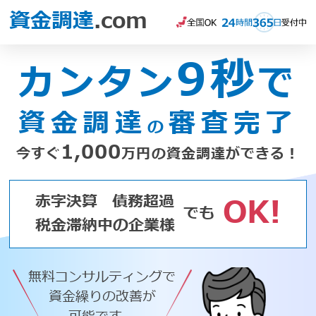
資金調達
.com
9秒
カンタン
で
資金調達
審査完了
の
1,000
今すぐ
万円の資金調達ができる！
赤字決算
債務超過
OK!
でも
税金滞納中の企業様
無料コンサルティングで
資金繰りの改善が