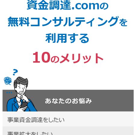
資金調達.com
の
無料コンサルティング
を
利用する
10
メリット
の