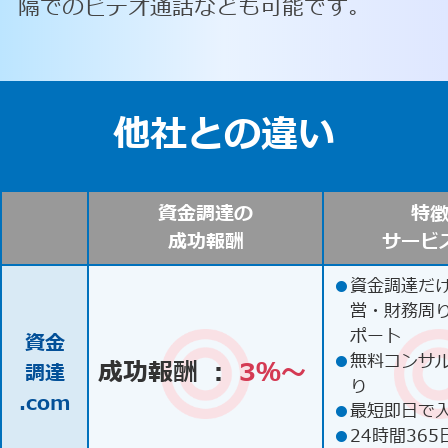
隔でのビデオ通話なども可能です。
他社との違い
資金調達の
特
成功報酬
サービ
●
資金調達だ
営・財務周
ポート
資金
●
無料コンサ
成功報酬 ：
3％〜
調達
り
.com
●
最短即日で
●
24時間365