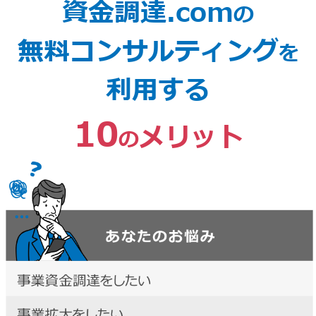
資金調達.com
の
無料コンサルティング
を
利用する
10
メリット
の