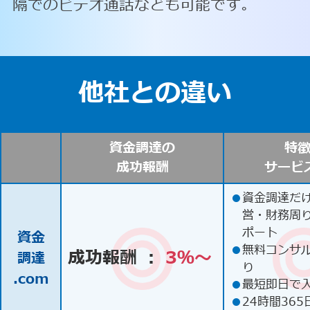
隔でのビデオ通話なども可能です。
他社との違い
資金調達の
特
成功報酬
サービ
●
資金調達だ
営・財務周
ポート
資金
●
無料コンサ
成功報酬 ：
3％〜
調達
り
.com
●
最短即日で
●
24時間365