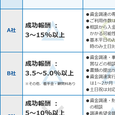
●
資金調達の
●
ご利用件数
成功報酬 ：
●
相談から入
A社
3〜15%以上
かかる可能
●
基本平日の
時のみ土日
●
資金調達・
成功報酬 ：
営などの相
●
書類の提出
3.5〜5.0%以上
B社
●
資金調達実
は1〜2か月
※その他、着手金・顧問料あり
●
土日祝は対応
●
資金調達・
成功報酬 ：
の相談
5〜10%以上
●
調達希望金額