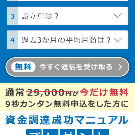
設立年は？
3
過去3か月の平均月商は？
4