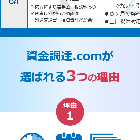
C社
上でないと
※内容により着手金・相談料あり
●
数ヶ月の契
※関東以外からの相談は
別途交通費・宿泊費などが発生
●
土日祝は対応
資金調達.comが
3
選ばれる
つ
理由
の
理由
1