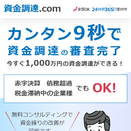
資金調達
.com
9秒
カンタン
で
資金調達
審査完了
の
1,000
今すぐ
万円の資金調達ができる！
赤字決算
債務超過
OK!
でも
税金滞納中の企業様
無料コンサルティングで
資金繰りの改善が