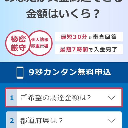
金額はいくら？
最短30分
審査回答
秘密
で
個人情報
厳重管理
厳守
最短7時間
入金完了
で
9
秒カンタン無料申込
ご希望の調達金額は?
1
都道府県は？
2