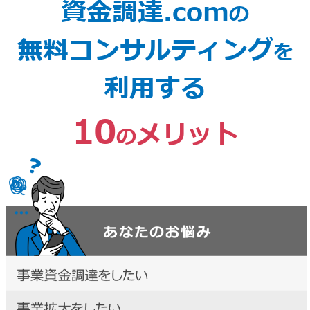
資金調達.com
の
無料コンサルティング
を
利用する
10
メリット
の