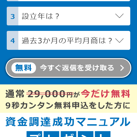
設立年は？
3
過去3か月の平均月商は？
4