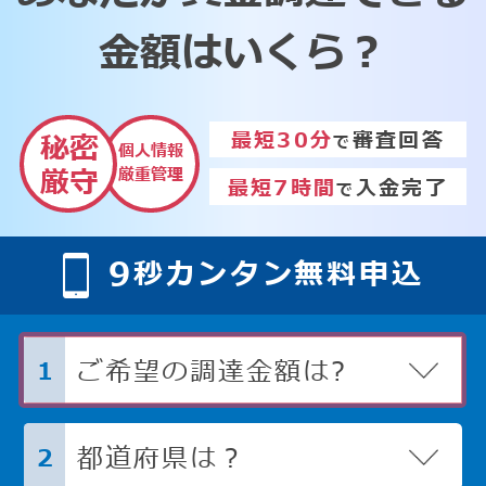
金額はいくら？
最短30分
審査回答
秘密
で
個人情報
厳重管理
厳守
最短7時間
入金完了
で
9
秒カンタン無料申込
ご希望の調達金額は?
1
都道府県は？
2