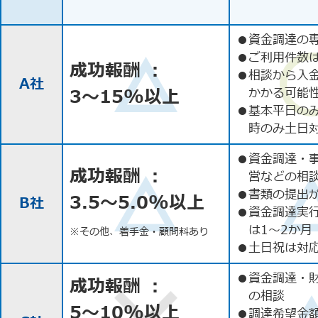
●
資金調達の
●
ご利用件数
成功報酬 ：
●
相談から入
A社
3〜15%以上
かかる可能
●
基本平日の
時のみ土日
●
資金調達・
成功報酬 ：
営などの相
●
書類の提出
3.5〜5.0%以上
B社
●
資金調達実
は1〜2か月
※その他、着手金・顧問料あり
●
土日祝は対応
●
資金調達・
成功報酬 ：
の相談
5〜10%以上
●
調達希望金額