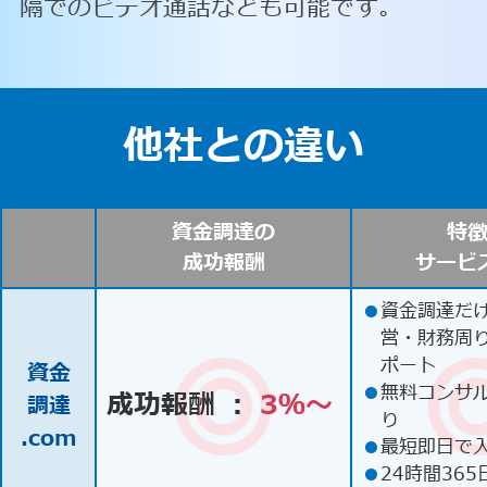
隔でのビデオ通話なども可能です。
他社との違い
資金調達の
特
成功報酬
サービ
●
資金調達だ
営・財務周
ポート
資金
●
無料コンサ
成功報酬 ：
3％〜
調達
り
.com
●
最短即日で
●
24時間365