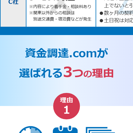
C社
上でないと
※内容により着手金・相談料あり
●
数ヶ月の契
※関東以外からの相談は
別途交通費・宿泊費などが発生
●
土日祝は対応
資金調達.comが
3
選ばれる
つ
理由
の
理由
1