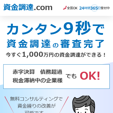
資金調達
.com
9秒
カンタン
で
資金調達
審査完了
の
1,000
今すぐ
万円の資金調達ができる！
赤字決算
債務超過
OK!
でも
税金滞納中の企業様
無料コンサルティングで
資金繰りの改善が