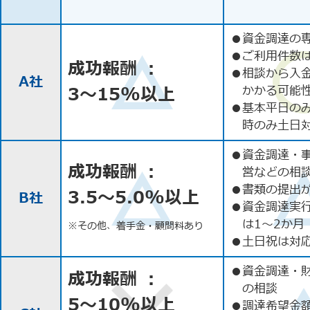
●
資金調達の
●
ご利用件数
成功報酬 ：
●
相談から入
A社
3〜15%以上
かかる可能
●
基本平日の
時のみ土日
●
資金調達・
成功報酬 ：
営などの相
●
書類の提出
3.5〜5.0%以上
B社
●
資金調達実
は1〜2か月
※その他、着手金・顧問料あり
●
土日祝は対応
●
資金調達・
成功報酬 ：
の相談
5〜10%以上
●
調達希望金額