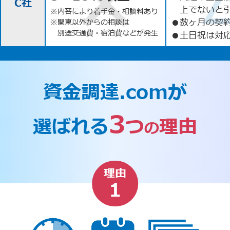
C社
上でないと
※内容により着手金・相談料あり
●
数ヶ月の契
※関東以外からの相談は
別途交通費・宿泊費などが発生
●
土日祝は対応
資金調達.comが
3
選ばれる
つ
理由
の
理由
1