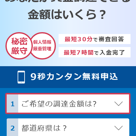
金額はいくら？
最短30分
審査回答
秘密
で
個人情報
厳重管理
厳守
最短7時間
入金完了
で
9
秒カンタン無料申込
ご希望の調達金額は?
1
都道府県は？
2