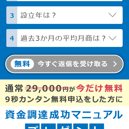
設立年は？
3
過去3か月の平均月商は？
4