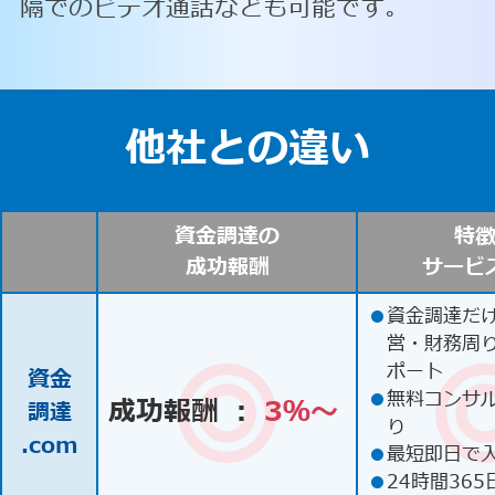
隔でのビデオ通話なども可能です。
他社との違い
資金調達の
特
成功報酬
サービ
●
資金調達だ
営・財務周
ポート
資金
●
無料コンサ
成功報酬 ：
3％〜
調達
り
.com
●
最短即日で
●
24時間365