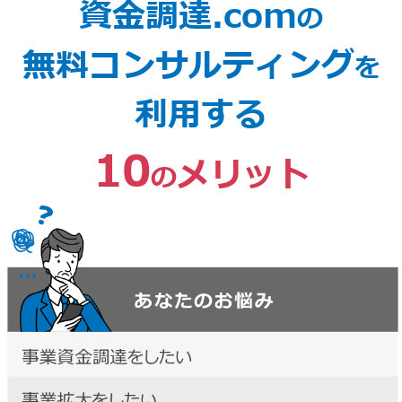
資金調達.com
の
無料コンサルティング
を
利用する
10
メリット
の