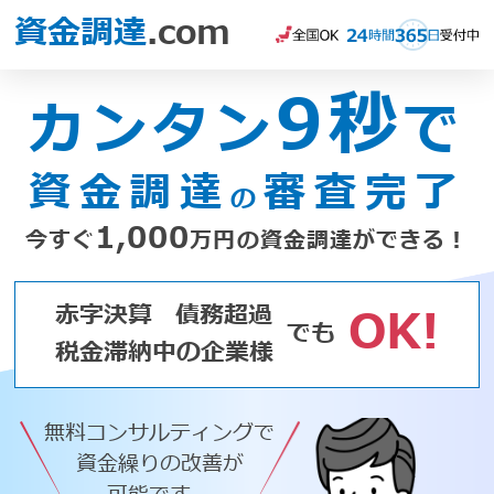
資金調達
.com
9秒
カンタン
で
資金調達
審査完了
の
1,000
今すぐ
万円の資金調達ができる！
赤字決算
債務超過
OK!
でも
税金滞納中の企業様
無料コンサルティングで
資金繰りの改善が