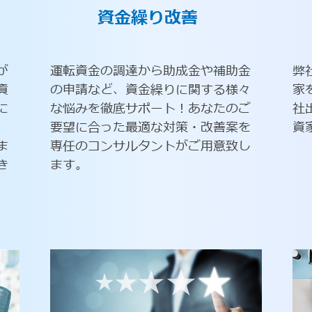
資金繰り改善
が
運転資金の調達から助成金や補助金
弊
資
の申請など、資金繰りに関する様々
家
に
な悩みを徹底サポート！あなたのご
社
要望に合った最適な対策・改善案を
資
ま
専任のコンサルタントがご用意致し
き
ます。