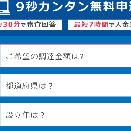
9
秒カンタン無料申
短30分
審査回答
最短7時間
入金
で
で
ご希望の調達金額は?
都道府県は？
設立年は？