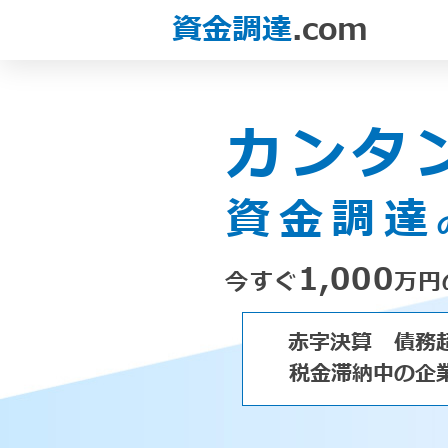
資金調達
.com
カンタ
資金調達
1,000
今すぐ
万円
赤字決算
債務
税金滞納中の企