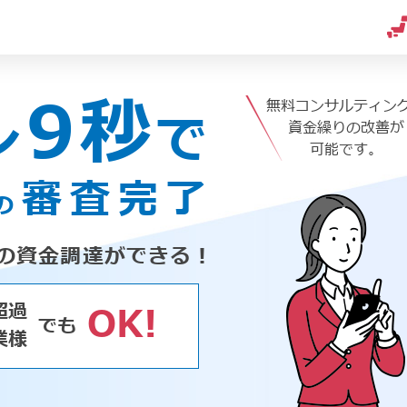
9秒
無料コンサルティン
ン
で
資金繰りの改善が
可能です。
審査完了
の
の資金調達ができる！
超過
OK!
でも
業様