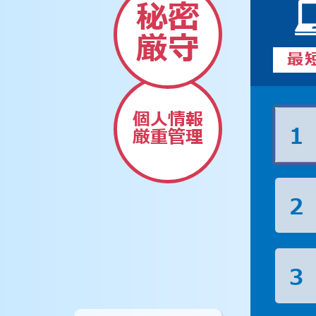
秘密
厳守
最
個人情報
1
厳重管理
2
3