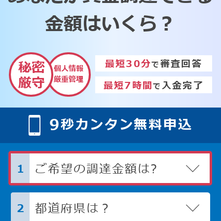
金額はいくら？
最短30分
審査回答
秘密
で
個人情報
厳重管理
厳守
最短7時間
入金完了
で
9
秒カンタン無料申込
ご希望の調達金額は?
1
都道府県は？
2