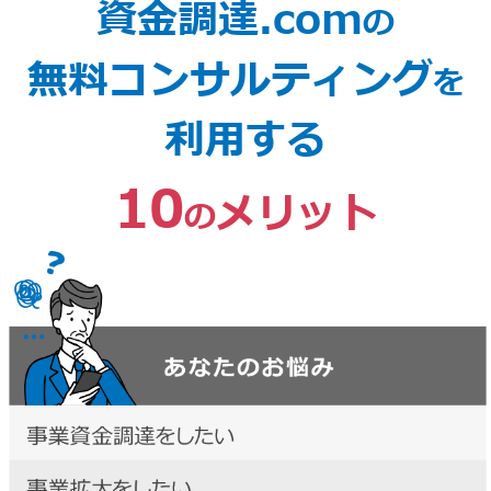
資金調達.com
の
無料コンサルティング
を
利用する
10
メリット
の