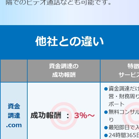
隔でのビデオ通話なども可能です。
他社との違い
資金調達の
特
成功報酬
サービ
●
資金調達だ
営・財務周
ポート
資金
●
無料コンサ
成功報酬 ：
3％〜
調達
り
.com
●
最短即日で
●
24時間365