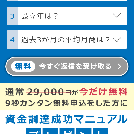
設立年は？
3
過去3か月の平均月商は？
4