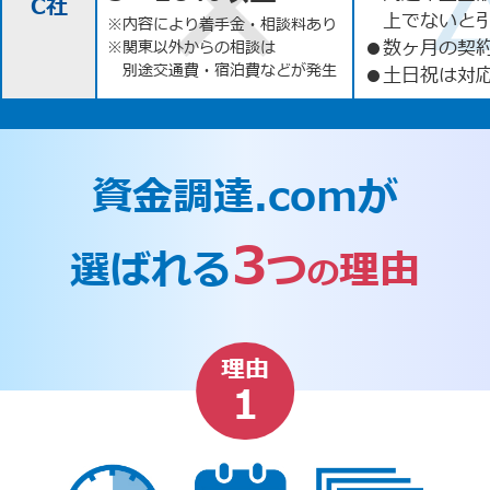
C社
上でないと
※内容により着手金・相談料あり
●
数ヶ月の契
※関東以外からの相談は
別途交通費・宿泊費などが発生
●
土日祝は対応
資金調達.comが
3
選ばれる
つ
理由
の
理由
1