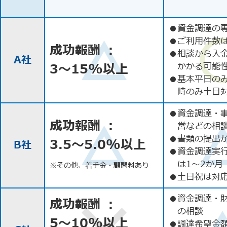
●
資金調達の
●
ご利用件数
成功報酬 ：
●
相談から入
A社
3〜15%以上
かかる可能
●
基本平日の
時のみ土日
●
資金調達・
成功報酬 ：
営などの相
●
書類の提出
3.5〜5.0%以上
B社
●
資金調達実
は1〜2か月
※その他、着手金・顧問料あり
●
土日祝は対応
●
資金調達・
成功報酬 ：
の相談
5〜10%以上
●
調達希望金額