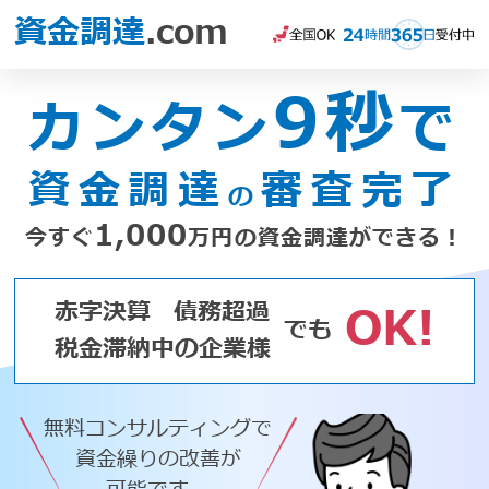
資金調達
.com
9秒
カンタン
で
資金調達
審査完了
の
1,000
今すぐ
万円の資金調達ができる！
赤字決算
債務超過
OK!
でも
税金滞納中の企業様
無料コンサルティングで
資金繰りの改善が