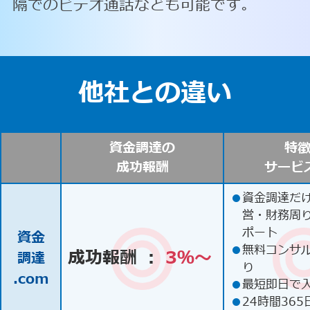
隔でのビデオ通話なども可能です。
他社との違い
資金調達の
特
成功報酬
サービ
●
資金調達だ
営・財務周
ポート
資金
●
無料コンサ
成功報酬 ：
3％〜
調達
り
.com
●
最短即日で
●
24時間365