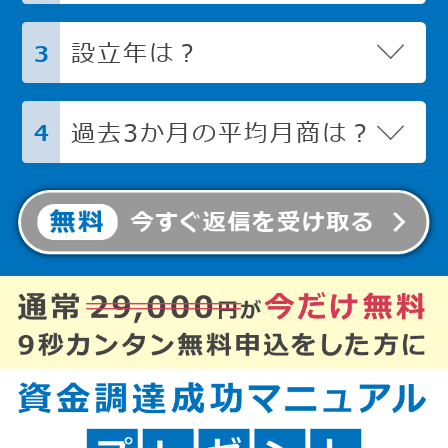
設立年は？
3
過去3か月の平均月商は？
4