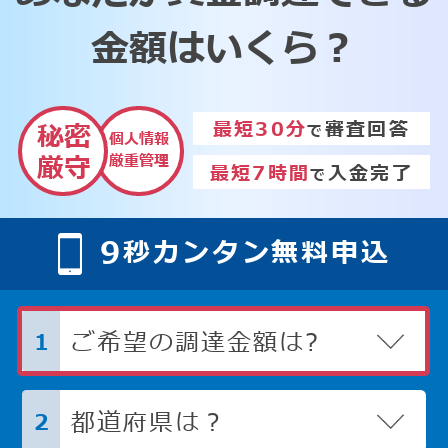
金額はいくら？
最短30分
審査回答
秘密
で
個人情報
厳重管理
厳守
最短7時間
入金完了
で
9
秒カンタン無料申込
ご希望の調達金額は?
1
都道府県は？
2