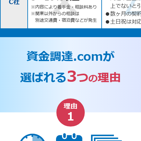
C社
上でないと
※内容により着手金・相談料あり
●
数ヶ月の契
※関東以外からの相談は
別途交通費・宿泊費などが発生
●
土日祝は対応
資金調達.comが
3
選ばれる
つ
理由
の
理由
1