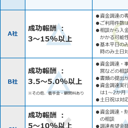
●
資金調達の
●
ご利用件数
成功報酬 ：
●
相談から入
A社
3〜15%以上
かかる可能
●
基本平日の
時のみ土日
●
資金調達・
成功報酬 ：
営などの相
●
書類の提出
3.5〜5.0%以上
B社
●
資金調達実
は1〜2か月
※その他、着手金・顧問料あり
●
土日祝は対応
●
資金調達・
成功報酬 ：
の相談
5〜10%以上
●
調達希望金額