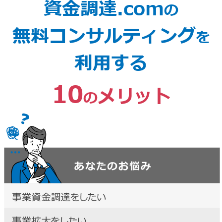
資金調達.com
の
無料コンサルティング
を
利用する
10
メリット
の