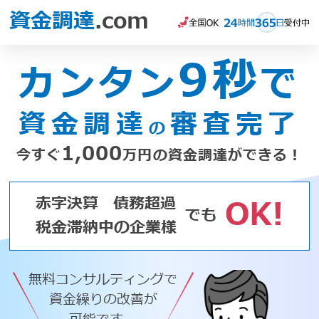
資金調達
.com
9秒
カンタン
で
資金調達
審査完了
の
1,000
今すぐ
万円の資金調達ができる！
赤字決算
債務超過
OK!
でも
税金滞納中の企業様
無料コンサルティングで
資金繰りの改善が