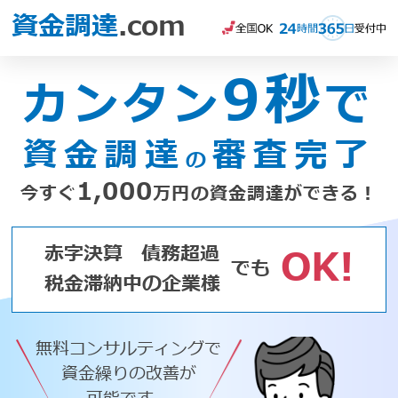
資金調達
.com
9秒
カンタン
で
資金調達
審査完了
の
1,000
今すぐ
万円の資金調達ができる！
赤字決算
債務超過
OK!
でも
税金滞納中の企業様
無料コンサルティングで
資金繰りの改善が