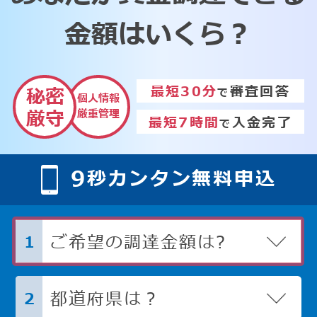
金額はいくら？
最短30分
審査回答
秘密
で
個人情報
厳重管理
厳守
最短7時間
入金完了
で
9
秒カンタン無料申込
ご希望の調達金額は?
1
都道府県は？
2