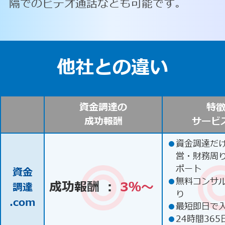
隔でのビデオ通話なども可能です。
他社との違い
資金調達の
特
成功報酬
サービ
●
資金調達だ
営・財務周
ポート
資金
●
無料コンサ
成功報酬 ：
3％〜
調達
り
.com
●
最短即日で
●
24時間365