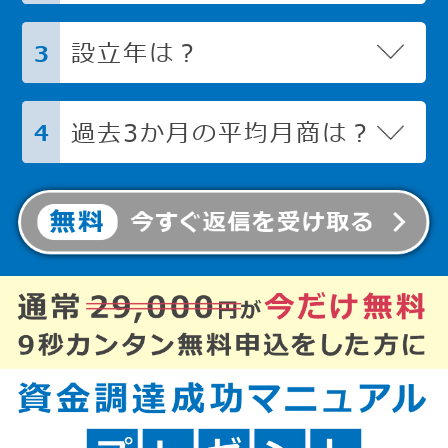
設立年は？
3
過去3か月の平均月商は？
4