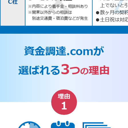
C社
上でないと
※内容により着手金・相談料あり
●
数ヶ月の契
※関東以外からの相談は
別途交通費・宿泊費などが発生
●
土日祝は対応
資金調達.comが
3
選ばれる
つ
理由
の
理由
1