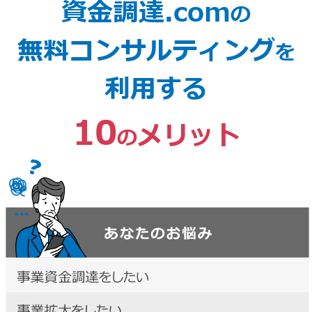
資金調達.com
の
無料コンサルティング
を
利用する
10
メリット
の