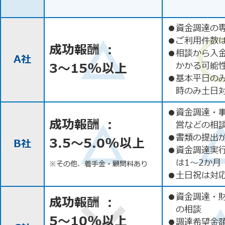
●
資金調達の
●
ご利用件数
成功報酬 ：
●
相談から入
A社
3〜15%以上
かかる可能
●
基本平日の
時のみ土日
●
資金調達・
成功報酬 ：
営などの相
●
書類の提出
3.5〜5.0%以上
B社
●
資金調達実
は1〜2か月
※その他、着手金・顧問料あり
●
土日祝は対応
●
資金調達・
成功報酬 ：
の相談
5〜10%以上
●
調達希望金額