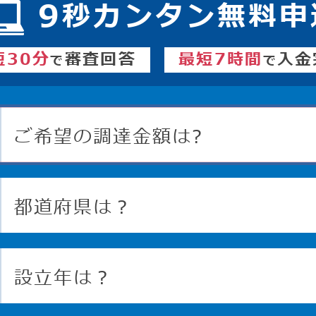
9
秒カンタン無料申
短30分
審査回答
最短7時間
入金
で
で
ご希望の調達金額は?
都道府県は？
設立年は？