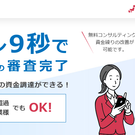
9秒
無料コンサルティン
ン
で
資金繰りの改善が
可能です。
審査完了
の
の資金調達ができる！
超過
OK!
でも
業様