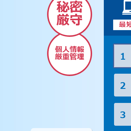
秘密
厳守
最
個人情報
1
厳重管理
2
3