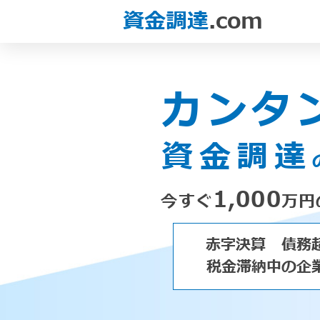
資金調達
.com
カンタ
資金調達
1,000
今すぐ
万円
赤字決算
債務
税金滞納中の企