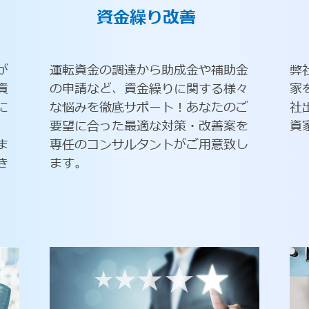
資金繰り改善
が
運転資金の調達から助成金や補助金
弊
資
の申請など、資金繰りに関する様々
家
に
な悩みを徹底サポート！あなたのご
社
要望に合った最適な対策・改善案を
資
ま
専任のコンサルタントがご用意致し
き
ます。