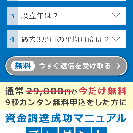
設立年は？
3
過去3か月の平均月商は？
4