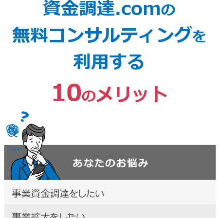
資金調達.com
の
無料コンサルティング
を
利用する
10
メリット
の