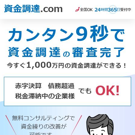
資金調達
.com
9秒
カンタン
で
資金調達
審査完了
の
1,000
今すぐ
万円の資金調達ができる！
赤字決算
債務超過
OK!
でも
税金滞納中の企業様
無料コンサルティングで
資金繰りの改善が