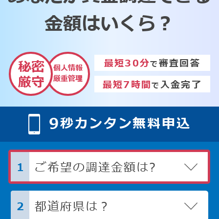
金額はいくら？
最短30分
審査回答
秘密
で
個人情報
厳重管理
厳守
最短7時間
入金完了
で
9
秒カンタン無料申込
ご希望の調達金額は?
1
都道府県は？
2