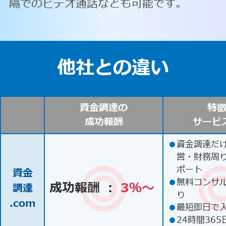
隔でのビデオ通話なども可能です。
他社との違い
資金調達の
特
成功報酬
サービ
●
資金調達だ
営・財務周
ポート
資金
●
無料コンサ
成功報酬 ：
3％〜
調達
り
.com
●
最短即日で
●
24時間365