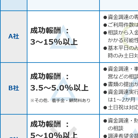
●
資金調達の
●
ご利用件数
成功報酬 ：
●
相談から入
A社
3〜15%以上
かかる可能
●
基本平日の
時のみ土日
●
資金調達・
成功報酬 ：
営などの相
●
書類の提出
3.5〜5.0%以上
B社
●
資金調達実
は1〜2か月
※その他、着手金・顧問料あり
●
土日祝は対応
●
資金調達・
成功報酬 ：
の相談
5〜10%以上
●
調達希望金額