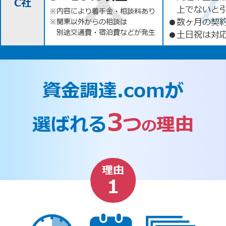
C社
上でないと
※内容により着手金・相談料あり
●
数ヶ月の契
※関東以外からの相談は
別途交通費・宿泊費などが発生
●
土日祝は対応
資金調達.comが
3
選ばれる
つ
理由
の
理由
1