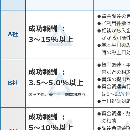
●
資金調達の
●
ご利用件数
成功報酬 ：
●
相談から入
A社
3〜15%以上
かかる可能
●
基本平日の
時のみ土日
●
資金調達・
成功報酬 ：
営などの相
●
書類の提出
3.5〜5.0%以上
B社
●
資金調達実
は1〜2か月
※その他、着手金・顧問料あり
●
土日祝は対応
●
資金調達・
成功報酬 ：
の相談
5〜10%以上
●
調達希望金額