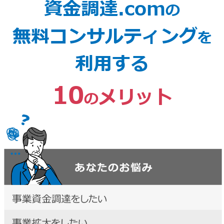
資金調達.com
の
無料コンサルティング
を
利用する
10
メリット
の