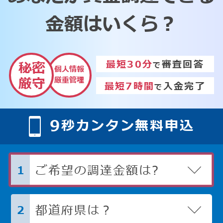
金額はいくら？
最短30分
審査回答
秘密
で
個人情報
厳重管理
厳守
最短7時間
入金完了
で
9
秒カンタン無料申込
ご希望の調達金額は?
1
都道府県は？
2