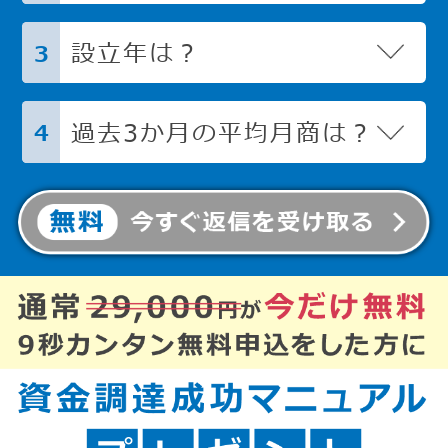
設立年は？
3
過去3か月の平均月商は？
4