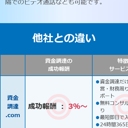
隔でのビデオ通話なども可能です。
他社との違い
資金調達の
特
成功報酬
サービ
●
資金調達だ
営・財務周
ポート
資金
●
無料コンサ
成功報酬 ：
3％〜
調達
り
.com
●
最短即日で
●
24時間365