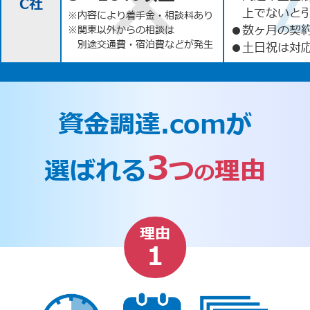
C社
上でないと
※内容により着手金・相談料あり
●
数ヶ月の契
※関東以外からの相談は
別途交通費・宿泊費などが発生
●
土日祝は対応
資金調達.comが
3
選ばれる
つ
理由
の
理由
1