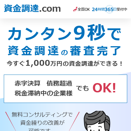
資金調達
.com
9秒
カンタン
で
資金調達
審査完了
の
1,000
今すぐ
万円の資金調達ができる！
赤字決算
債務超過
OK!
でも
税金滞納中の企業様
無料コンサルティングで
資金繰りの改善が