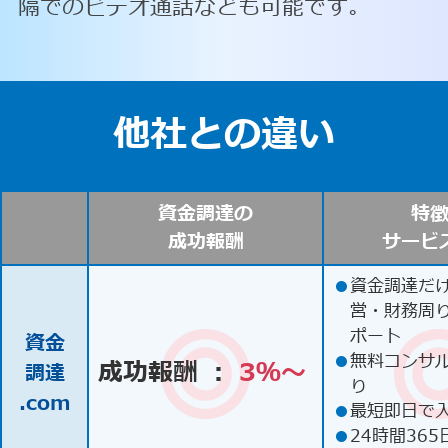
隔でのビデオ通話なども可能です。
他社との違い
資金調達の
特
成功報酬
サービ
●
資金調達だ
営・財務周
ポート
資金
●
無料コンサ
成功報酬 ：
3％〜
調達
り
.com
●
最短即日で
●
24時間365