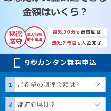
金額はいくら？
最短30分
審査回答
秘密
で
個人情報
厳重管理
厳守
最短7時間
入金完了
で
9
秒カンタン無料申込
ご希望の調達金額は?
1
都道府県は？
2