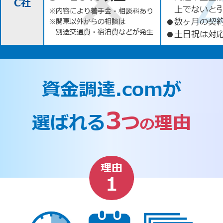
C社
上でないと
※内容により着手金・相談料あり
●
数ヶ月の契
※関東以外からの相談は
別途交通費・宿泊費などが発生
●
土日祝は対応
資金調達.comが
3
選ばれる
つ
理由
の
理由
1