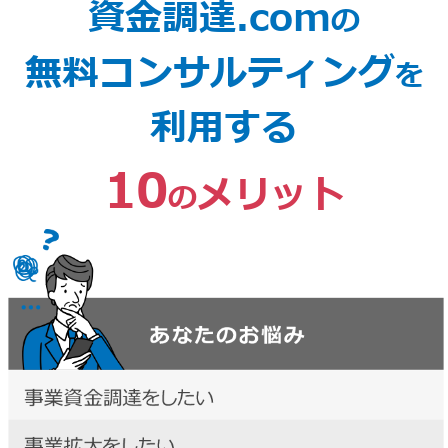
資金調達.com
の
無料コンサルティング
を
利用する
10
メリット
の