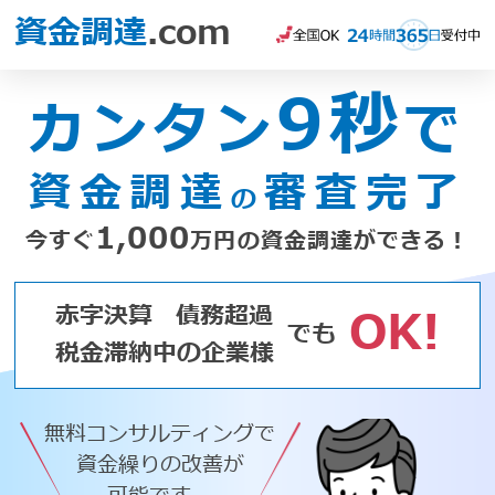
資金調達
.com
9秒
カンタン
で
資金調達
審査完了
の
1,000
今すぐ
万円の資金調達ができる！
赤字決算
債務超過
OK!
でも
税金滞納中の企業様
無料コンサルティングで
資金繰りの改善が