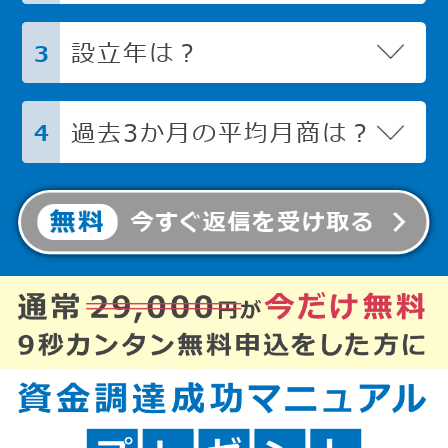
設立年は？
3
過去3か月の平均月商は？
4