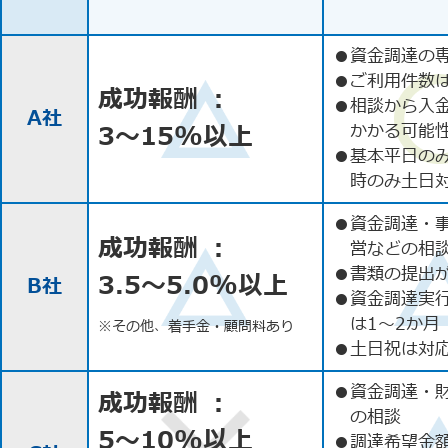
●
資金調達の
●
ご利用件数
成功報酬 ：
●
相談から入
A社
3〜15%以上
かかる可能
●
基本平日の
時のみ土日
●
資金調達・
成功報酬 ：
営などの相
●
書類の提出
3.5〜5.0%以上
B社
●
資金調達実
は1〜2か月
※その他、着手金・顧問料あり
●
土日祝は対応
●
資金調達・
成功報酬 ：
の相談
5〜10%以上
●
調達希望金額