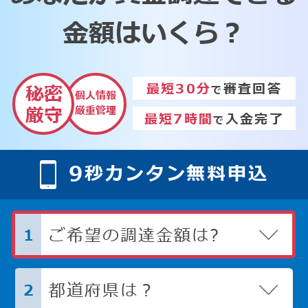
金額はいくら？
最短30分
審査回答
秘密
で
個人情報
厳重管理
厳守
最短7時間
入金完了
で
9
秒カンタン無料申込
ご希望の調達金額は?
1
都道府県は？
2