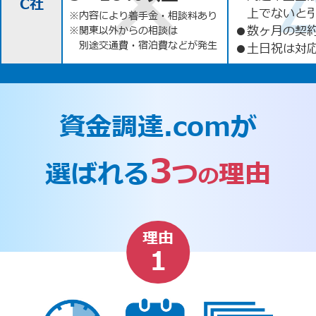
C社
上でないと
※内容により着手金・相談料あり
●
数ヶ月の契
※関東以外からの相談は
別途交通費・宿泊費などが発生
●
土日祝は対応
資金調達.comが
3
選ばれる
つ
理由
の
理由
1