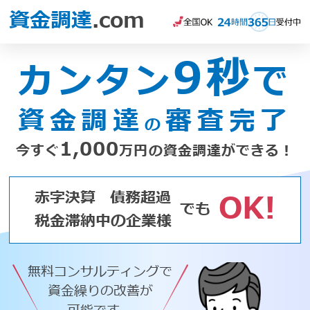
資金調達
.com
9秒
カンタン
で
資金調達
審査完了
の
1,000
今すぐ
万円の資金調達ができる！
赤字決算
債務超過
OK!
でも
税金滞納中の企業様
無料コンサルティングで
資金繰りの改善が