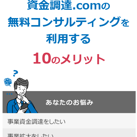
資金調達.com
の
無料コンサルティング
を
利用する
10
メリット
の