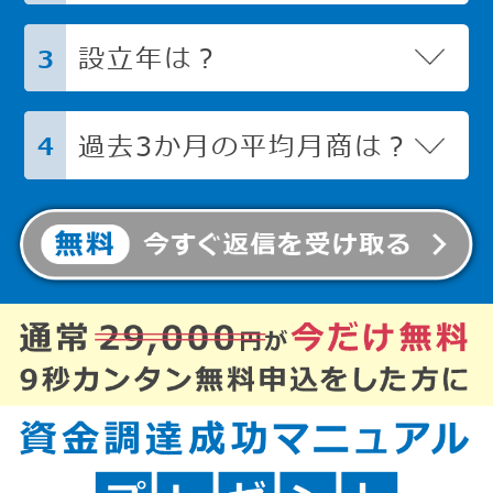
設立年は？
3
過去3か月の平均月商は？
4