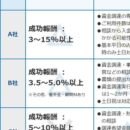
●
資金調達の
●
ご利用件数
成功報酬 ：
●
相談から入
A社
3〜15%以上
かかる可能
●
基本平日の
時のみ土日
●
資金調達・
成功報酬 ：
営などの相
●
書類の提出
3.5〜5.0%以上
B社
●
資金調達実
は1〜2か月
※その他、着手金・顧問料あり
●
土日祝は対応
●
資金調達・
成功報酬 ：
の相談
5〜10%以上
●
調達希望金額