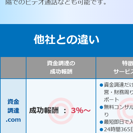
隔でのビデオ通話なども可能です。
他社との違い
資金調達の
特
成功報酬
サービ
●
資金調達だ
営・財務周
ポート
資金
●
無料コンサ
成功報酬 ：
3％〜
調達
り
.com
●
最短即日で
●
24時間365