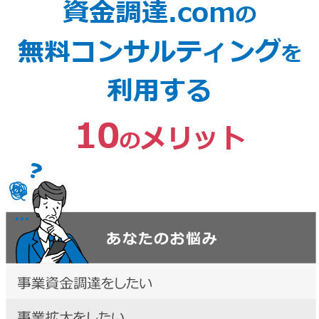
資金調達.com
の
無料コンサルティング
を
利用する
10
メリット
の