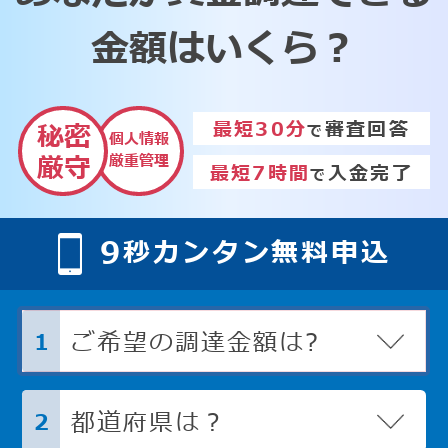
金額はいくら？
最短30分
審査回答
秘密
で
個人情報
厳重管理
厳守
最短7時間
入金完了
で
9
秒カンタン無料申込
ご希望の調達金額は?
1
都道府県は？
2