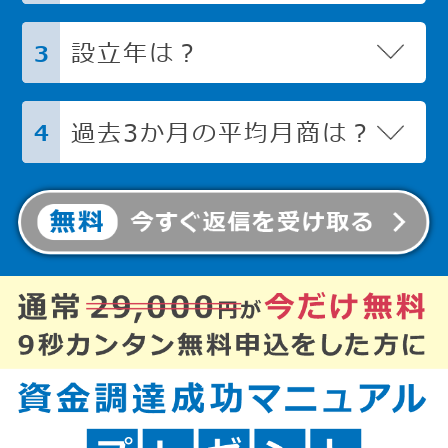
設立年は？
3
過去3か月の平均月商は？
4