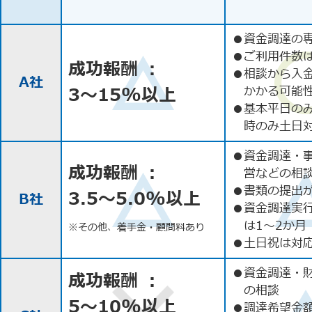
●
資金調達の
●
ご利用件数
成功報酬 ：
●
相談から入
A社
3〜15%以上
かかる可能
●
基本平日の
時のみ土日
●
資金調達・
成功報酬 ：
営などの相
●
書類の提出
3.5〜5.0%以上
B社
●
資金調達実
は1〜2か月
※その他、着手金・顧問料あり
●
土日祝は対応
●
資金調達・
成功報酬 ：
の相談
5〜10%以上
●
調達希望金額