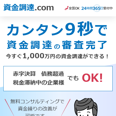
資金調達
.com
9秒
カンタン
で
資金調達
審査完了
の
1,000
今すぐ
万円の資金調達ができる！
赤字決算
債務超過
OK!
でも
税金滞納中の企業様
無料コンサルティングで
資金繰りの改善が