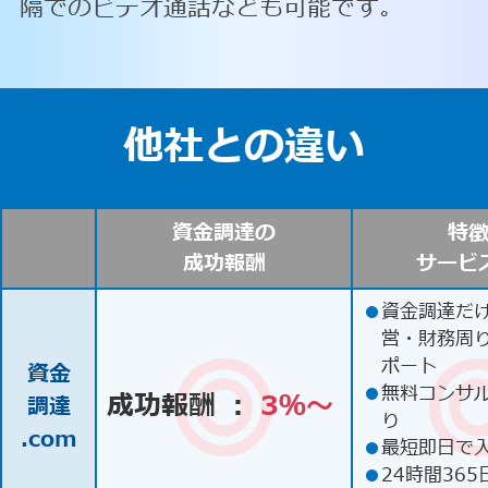
隔でのビデオ通話なども可能です。
他社との違い
資金調達の
特
成功報酬
サービ
●
資金調達だ
営・財務周
ポート
資金
●
無料コンサ
成功報酬 ：
3％〜
調達
り
.com
●
最短即日で
●
24時間365