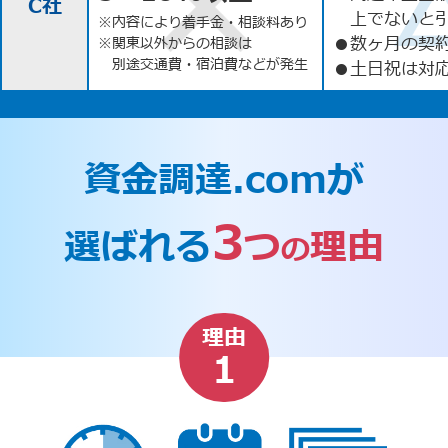
C社
上でないと
※内容により着手金・相談料あり
●
数ヶ月の契
※関東以外からの相談は
別途交通費・宿泊費などが発生
●
土日祝は対応
資金調達.comが
3
選ばれる
つ
理由
の
理由
1