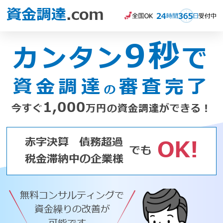
資金調達
.com
9秒
カンタン
で
資金調達
審査完了
の
1,000
今すぐ
万円の資金調達ができる！
赤字決算
債務超過
OK!
でも
税金滞納中の企業様
無料コンサルティングで
資金繰りの改善が