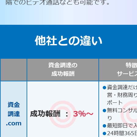
隔でのビデオ通話なども可能です。
他社との違い
資金調達の
特
成功報酬
サービ
●
資金調達だ
営・財務周
ポート
資金
●
無料コンサ
成功報酬 ：
3％〜
調達
り
.com
●
最短即日で
●
24時間365