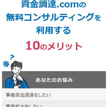
資金調達.com
の
無料コンサルティング
を
利用する
10
メリット
の