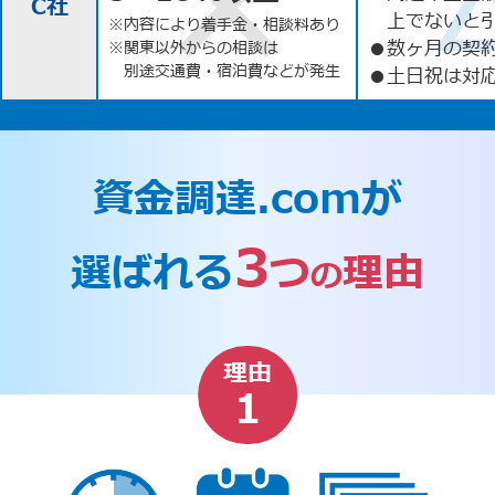
C社
上でないと
※内容により着手金・相談料あり
●
数ヶ月の契
※関東以外からの相談は
別途交通費・宿泊費などが発生
●
土日祝は対応
資金調達.comが
3
選ばれる
つ
理由
の
理由
1