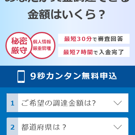
金額はいくら？
最短30分
審査回答
秘密
で
個人情報
厳重管理
厳守
最短7時間
入金完了
で
9
秒カンタン無料申込
ご希望の調達金額は?
1
都道府県は？
2