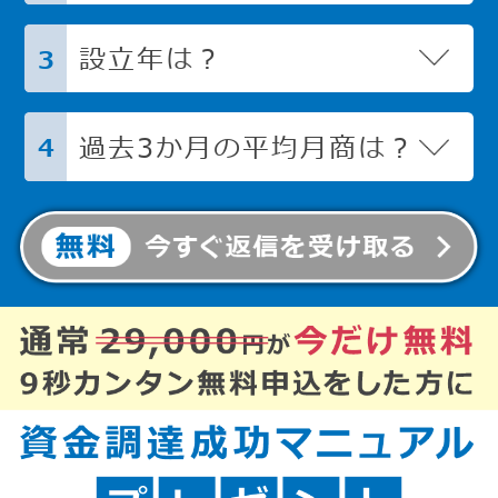
設立年は？
3
過去3か月の平均月商は？
4