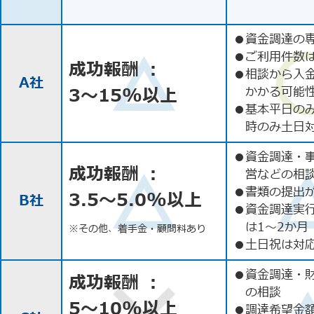
●
資金調達の
●
ご利用件数
成功報酬 ：
●
相談から入
A社
3〜15%以上
かかる可能
●
基本平日の
時のみ土日
●
資金調達・
成功報酬 ：
営などの相
●
書類の提出
3.5〜5.0%以上
B社
●
資金調達実
は1〜2か月
※その他、着手金・顧問料あり
●
土日祝は対応
●
資金調達・
成功報酬 ：
の相談
5〜10%以上
●
調達希望金額