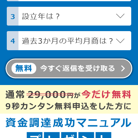
設立年は？
3
過去3か月の平均月商は？
4