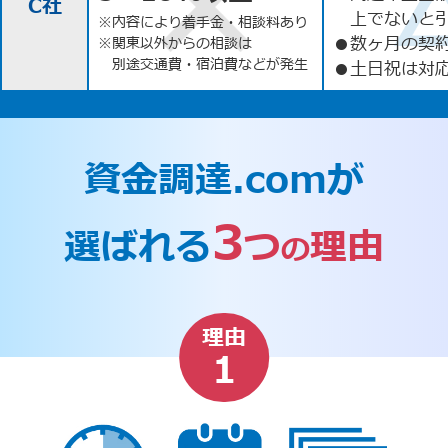
C社
上でないと
※内容により着手金・相談料あり
●
数ヶ月の契
※関東以外からの相談は
別途交通費・宿泊費などが発生
●
土日祝は対応
資金調達.comが
3
選ばれる
つ
理由
の
理由
1