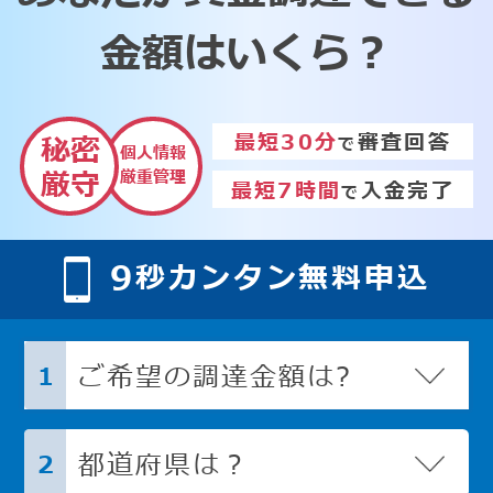
金額はいくら？
最短30分
審査回答
秘密
で
個人情報
厳重管理
厳守
最短7時間
入金完了
で
9
秒カンタン無料申込
ご希望の調達金額は?
1
都道府県は？
2