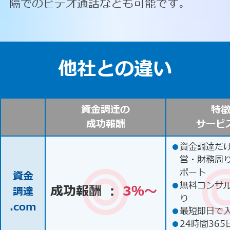
隔でのビデオ通話なども可能です。
他社との違い
資金調達の
特
成功報酬
サービ
●
資金調達だ
営・財務周
ポート
資金
●
無料コンサ
成功報酬 ：
3％〜
調達
り
.com
●
最短即日で
●
24時間365