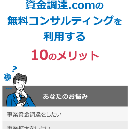
資金調達.com
の
無料コンサルティング
を
利用する
10
メリット
の