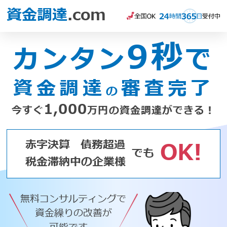
資金調達
.com
9秒
カンタン
で
資金調達
審査完了
の
1,000
今すぐ
万円の資金調達ができる！
赤字決算
債務超過
OK!
でも
税金滞納中の企業様
無料コンサルティングで
資金繰りの改善が