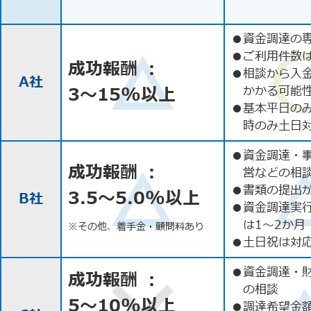
●
資金調達の
●
ご利用件数
成功報酬 ：
●
相談から入
A社
3〜15%以上
かかる可能
●
基本平日の
時のみ土日
●
資金調達・
成功報酬 ：
営などの相
●
書類の提出
3.5〜5.0%以上
B社
●
資金調達実
は1〜2か月
※その他、着手金・顧問料あり
●
土日祝は対応
●
資金調達・
成功報酬 ：
の相談
5〜10%以上
●
調達希望金額