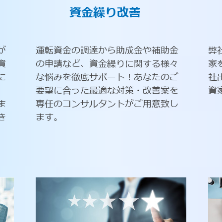
資金繰り改善
が
運転資金の調達から助成金や補助金
弊
資
の申請など、資金繰りに関する様々
家
に
な悩みを徹底サポート！あなたのご
社
要望に合った最適な対策・改善案を
資
ま
専任のコンサルタントがご用意致し
き
ます。