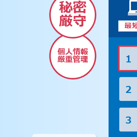
秘密
厳守
最
個人情報
1
厳重管理
2
3