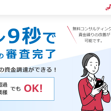
9秒
無料コンサルティン
ン
で
資金繰りの改善が
可能です。
審査完了
の
の資金調達ができる！
超過
OK!
でも
業様