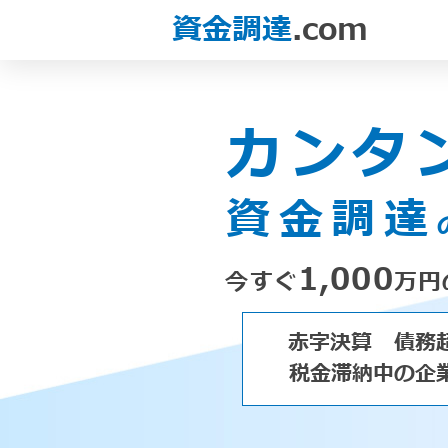
資金調達
.com
カンタ
資金調達
1,000
今すぐ
万円
赤字決算
債務
税金滞納中の企