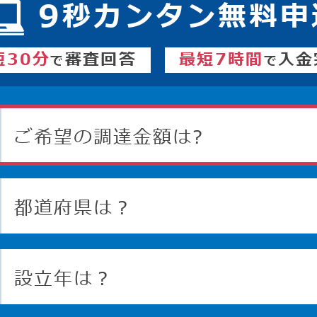
9
秒カンタン無料申
短30分
審査回答
最短7時間
入金
で
で
ご希望の調達金額は?
都道府県は？
設立年は？