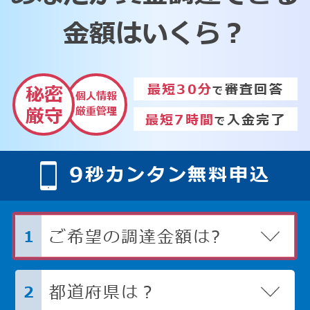
金額はいくら？
最短30分
審査回答
秘密
で
個人情報
厳重管理
厳守
最短7時間
入金完了
で
9
秒カンタン無料申込
ご希望の調達金額は?
1
都道府県は？
2