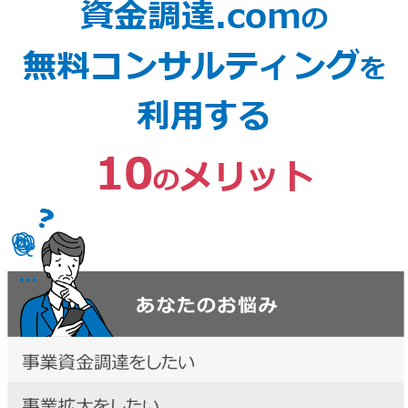
資金調達.com
の
無料コンサルティング
を
利用する
10
メリット
の