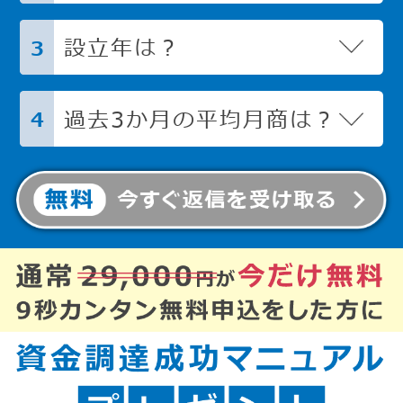
設立年は？
3
過去3か月の平均月商は？
4