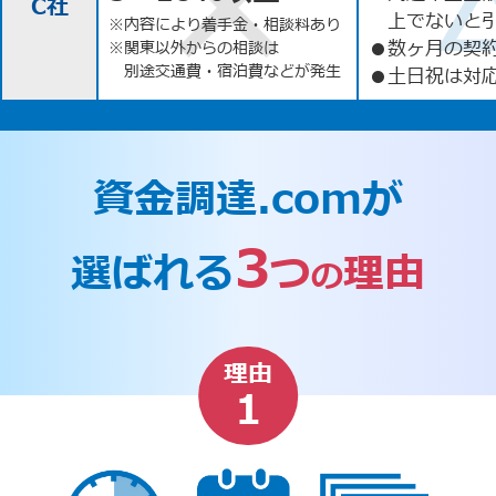
C社
上でないと
※内容により着手金・相談料あり
●
数ヶ月の契
※関東以外からの相談は
別途交通費・宿泊費などが発生
●
土日祝は対応
資金調達.comが
3
選ばれる
つ
理由
の
理由
1