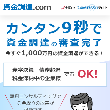
資金調達
.com
9秒
カンタン
で
資金調達
審査完了
の
1,000
今すぐ
万円の資金調達ができる！
赤字決算
債務超過
OK!
でも
税金滞納中の企業様
無料コンサルティングで
資金繰りの改善が