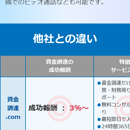
隔でのビデオ通話なども可能です。
他社との違い
資金調達の
特
成功報酬
サービ
●
資金調達だ
営・財務周
ポート
資金
●
無料コンサ
成功報酬 ：
3％〜
調達
り
.com
●
最短即日で
●
24時間365