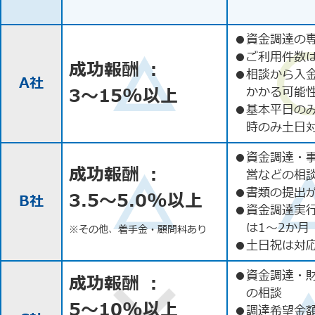
●
資金調達の
●
ご利用件数
成功報酬 ：
●
相談から入
A社
3〜15%以上
かかる可能
●
基本平日の
時のみ土日
●
資金調達・
成功報酬 ：
営などの相
●
書類の提出
3.5〜5.0%以上
B社
●
資金調達実
は1〜2か月
※その他、着手金・顧問料あり
●
土日祝は対応
●
資金調達・
成功報酬 ：
の相談
5〜10%以上
●
調達希望金額