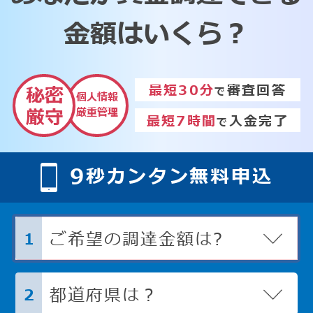
金額はいくら？
最短30分
審査回答
秘密
で
個人情報
厳重管理
厳守
最短7時間
入金完了
で
9
秒カンタン無料申込
ご希望の調達金額は?
1
都道府県は？
2