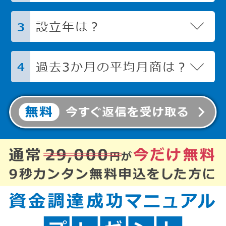
設立年は？
3
過去3か月の平均月商は？
4