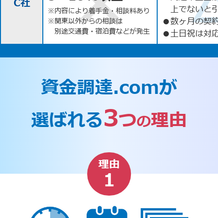
C社
上でないと
※内容により着手金・相談料あり
●
数ヶ月の契
※関東以外からの相談は
別途交通費・宿泊費などが発生
●
土日祝は対応
資金調達.comが
3
選ばれる
つ
理由
の
理由
1