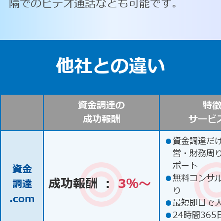
隔でのビデオ通話なども可能です。
他社との違い
資金調達の
特
成功報酬
サービ
●
資金調達だ
営・財務周
ポート
資金
●
無料コンサ
成功報酬 ：
3％〜
調達
り
.com
●
最短即日で
●
24時間365