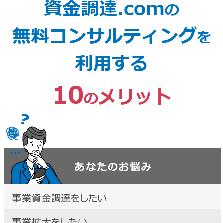
資金調達.com
の
無料コンサルティング
を
利用する
10
メリット
の