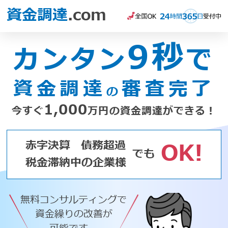
資金調達
.com
9秒
カンタン
で
資金調達
審査完了
の
1,000
今すぐ
万円の資金調達ができる！
赤字決算
債務超過
OK!
でも
税金滞納中の企業様
無料コンサルティングで
資金繰りの改善が