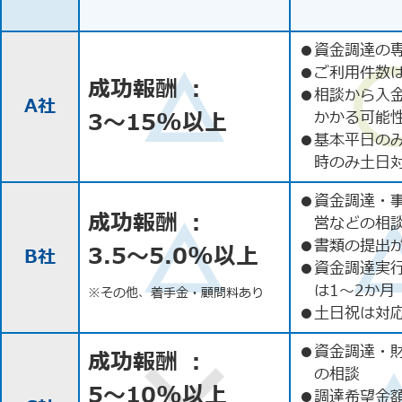
●
資金調達の
●
ご利用件数
成功報酬 ：
●
相談から入
A社
3〜15%以上
かかる可能
●
基本平日の
時のみ土日
●
資金調達・
成功報酬 ：
営などの相
●
書類の提出
3.5〜5.0%以上
B社
●
資金調達実
は1〜2か月
※その他、着手金・顧問料あり
●
土日祝は対応
●
資金調達・
成功報酬 ：
の相談
5〜10%以上
●
調達希望金額