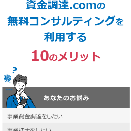
資金調達.com
の
無料コンサルティング
を
利用する
10
メリット
の