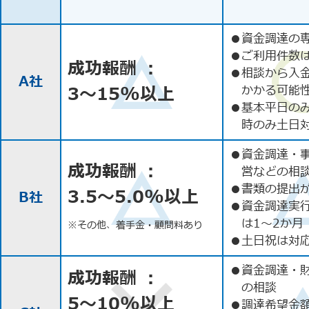
●
資金調達の
●
ご利用件数
成功報酬 ：
●
相談から入
A社
3〜15%以上
かかる可能
●
基本平日の
時のみ土日
●
資金調達・
成功報酬 ：
営などの相
●
書類の提出
3.5〜5.0%以上
B社
●
資金調達実
は1〜2か月
※その他、着手金・顧問料あり
●
土日祝は対応
●
資金調達・
成功報酬 ：
の相談
5〜10%以上
●
調達希望金額