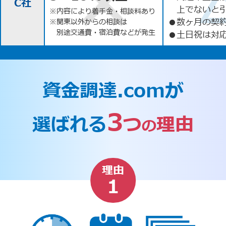
C社
上でないと
※内容により着手金・相談料あり
●
数ヶ月の契
※関東以外からの相談は
別途交通費・宿泊費などが発生
●
土日祝は対応
資金調達.comが
3
選ばれる
つ
理由
の
理由
1