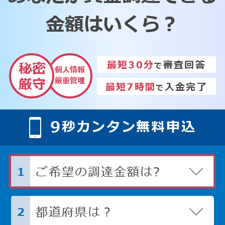
金額はいくら？
最短30分
審査回答
秘密
で
個人情報
厳重管理
厳守
最短7時間
入金完了
で
9
秒カンタン無料申込
ご希望の調達金額は?
1
都道府県は？
2