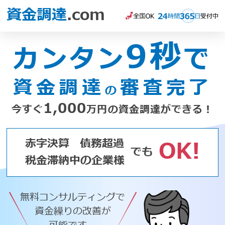
資金調達
.com
9秒
カンタン
で
資金調達
審査完了
の
1,000
今すぐ
万円の資金調達ができる！
赤字決算
債務超過
OK!
でも
税金滞納中の企業様
無料コンサルティングで
資金繰りの改善が