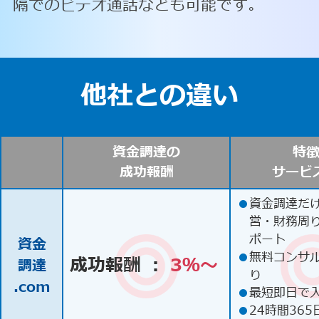
隔でのビデオ通話なども可能です。
他社との違い
資金調達の
特
成功報酬
サービ
●
資金調達だ
営・財務周
ポート
資金
●
無料コンサ
成功報酬 ：
3％〜
調達
り
.com
●
最短即日で
●
24時間365