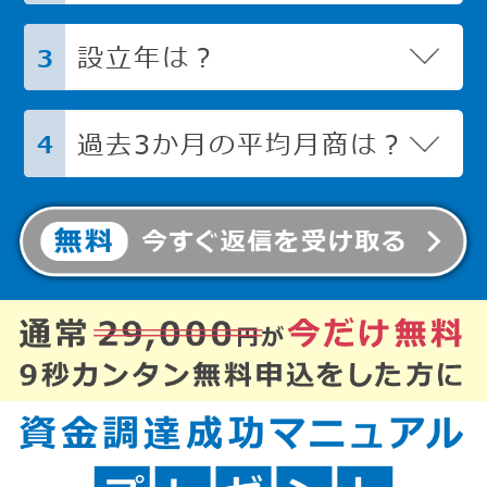
設立年は？
3
過去3か月の平均月商は？
4