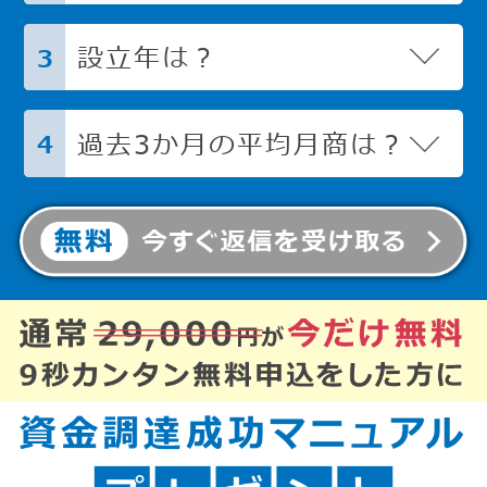
設立年は？
3
過去3か月の平均月商は？
4