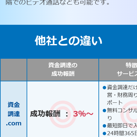
隔でのビデオ通話なども可能です。
他社との違い
資金調達の
特
成功報酬
サービ
●
資金調達だ
営・財務周
ポート
資金
●
無料コンサ
成功報酬 ：
3％〜
調達
り
.com
●
最短即日で
●
24時間365