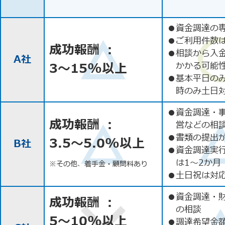
●
資金調達の
●
ご利用件数
成功報酬 ：
●
相談から入
A社
3〜15%以上
かかる可能
●
基本平日の
時のみ土日
●
資金調達・
成功報酬 ：
営などの相
●
書類の提出
3.5〜5.0%以上
B社
●
資金調達実
は1〜2か月
※その他、着手金・顧問料あり
●
土日祝は対応
●
資金調達・
成功報酬 ：
の相談
5〜10%以上
●
調達希望金額