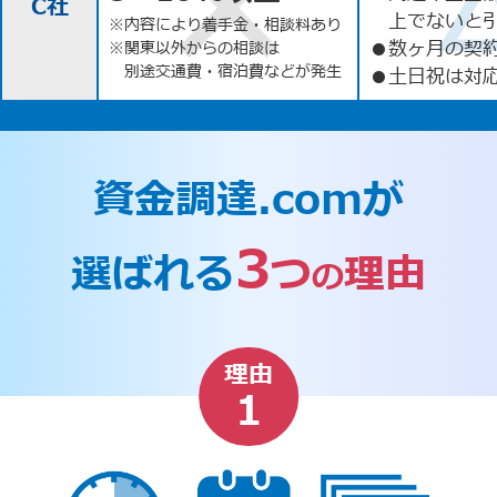
C社
上でないと
※内容により着手金・相談料あり
●
数ヶ月の契
※関東以外からの相談は
別途交通費・宿泊費などが発生
●
土日祝は対応
資金調達.comが
3
選ばれる
つ
理由
の
理由
1