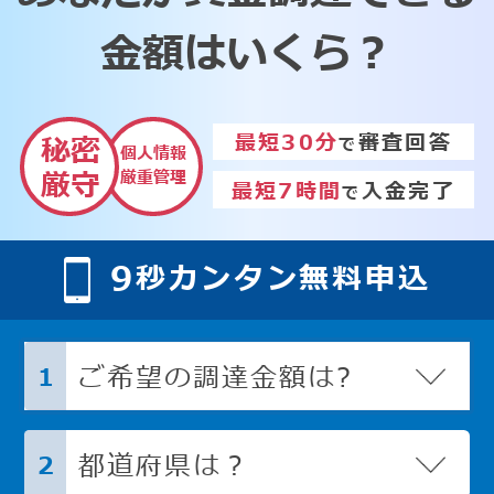
金額はいくら？
最短30分
審査回答
秘密
で
個人情報
厳重管理
厳守
最短7時間
入金完了
で
9
秒カンタン無料申込
ご希望の調達金額は?
1
都道府県は？
2