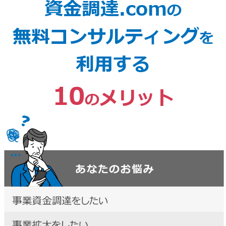
資金調達.com
の
無料コンサルティング
を
利用する
10
メリット
の