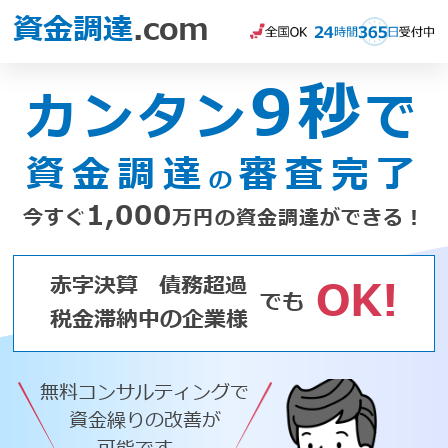
資金調達
.com
9秒
カンタン
で
資金調達
審査完了
の
1,000
今すぐ
万円の資金調達ができる！
赤字決算
債務超過
OK!
でも
税金滞納中の企業様
無料コンサルティングで
資金繰りの改善が