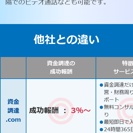
隔でのビデオ通話なども可能です。
他社との違い
資金調達の
特
成功報酬
サービ
●
資金調達だ
営・財務周
ポート
資金
●
無料コンサ
成功報酬 ：
3％〜
調達
り
.com
●
最短即日で
●
24時間365