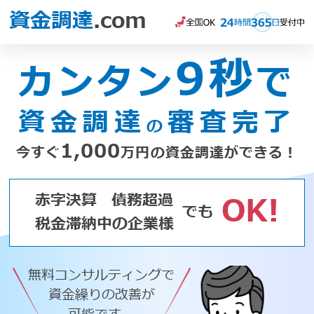
資金調達
.com
9秒
カンタン
で
資金調達
審査完了
の
1,000
今すぐ
万円の資金調達ができる！
赤字決算
債務超過
OK!
でも
税金滞納中の企業様
無料コンサルティングで
資金繰りの改善が