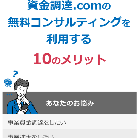
資金調達.com
の
無料コンサルティング
を
利用する
10
メリット
の