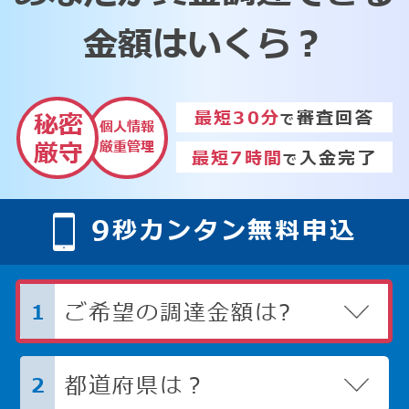
金額はいくら？
最短30分
審査回答
秘密
で
個人情報
厳重管理
厳守
最短7時間
入金完了
で
9
秒カンタン無料申込
ご希望の調達金額は?
1
都道府県は？
2