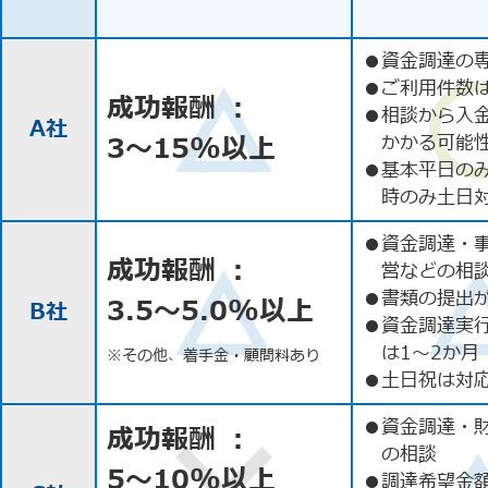
●
資金調達の
●
ご利用件数
成功報酬 ：
●
相談から入
A社
3〜15%以上
かかる可能
●
基本平日の
時のみ土日
●
資金調達・
成功報酬 ：
営などの相
●
書類の提出
3.5〜5.0%以上
B社
●
資金調達実
は1〜2か月
※その他、着手金・顧問料あり
●
土日祝は対応
●
資金調達・
成功報酬 ：
の相談
5〜10%以上
●
調達希望金額