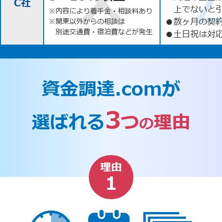
C社
上でないと
※内容により着手金・相談料あり
●
数ヶ月の契
※関東以外からの相談は
別途交通費・宿泊費などが発生
●
土日祝は対応
資金調達.comが
3
選ばれる
つ
理由
の
理由
1