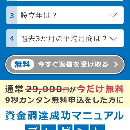
設立年は？
3
過去3か月の平均月商は？
4