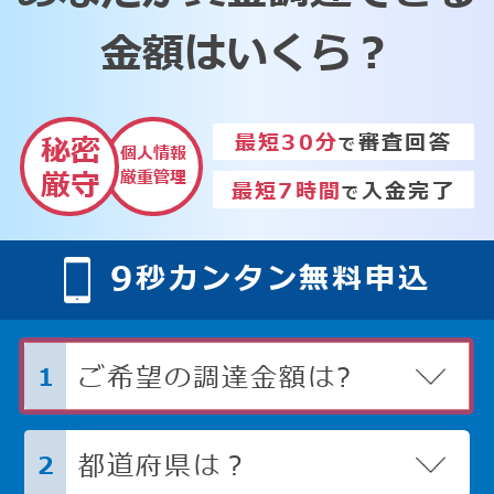
金額はいくら？
最短30分
審査回答
秘密
で
個人情報
厳重管理
厳守
最短7時間
入金完了
で
9
秒カンタン無料申込
ご希望の調達金額は?
1
都道府県は？
2