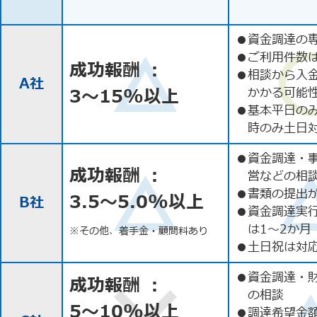
●
資金調達の
●
ご利用件数
成功報酬 ：
●
相談から入
A社
3〜15%以上
かかる可能
●
基本平日の
時のみ土日
●
資金調達・
成功報酬 ：
営などの相
●
書類の提出
3.5〜5.0%以上
B社
●
資金調達実
は1〜2か月
※その他、着手金・顧問料あり
●
土日祝は対応
●
資金調達・
成功報酬 ：
の相談
5〜10%以上
●
調達希望金額