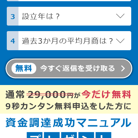
設立年は？
3
過去3か月の平均月商は？
4