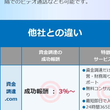
隔でのビデオ通話なども可能です。
他社との違い
資金調達の
特
成功報酬
サービ
●
資金調達だ
営・財務周
ポート
資金
●
無料コンサ
成功報酬 ：
3％〜
調達
り
.com
●
最短即日で
●
24時間365