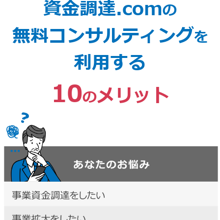
資金調達.com
の
無料コンサルティング
を
利用する
10
メリット
の