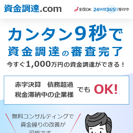
資金調達
.com
9秒
カンタン
で
資金調達
審査完了
の
1,000
今すぐ
万円の資金調達ができる！
赤字決算
債務超過
OK!
でも
税金滞納中の企業様
無料コンサルティングで
資金繰りの改善が