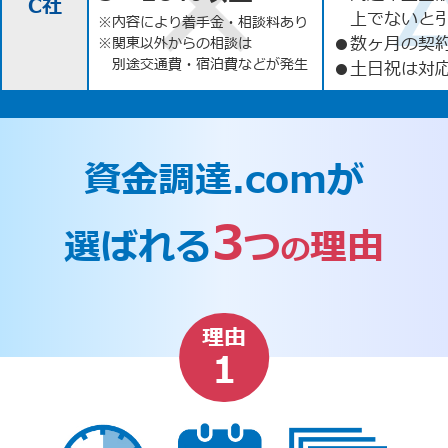
C社
上でないと
※内容により着手金・相談料あり
●
数ヶ月の契
※関東以外からの相談は
別途交通費・宿泊費などが発生
●
土日祝は対応
資金調達.comが
3
選ばれる
つ
理由
の
理由
1