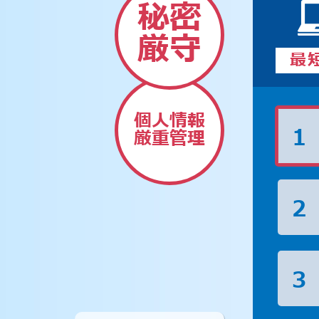
秘密
厳守
最
個人情報
1
厳重管理
2
3