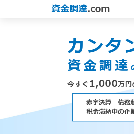
資金調達
.com
カンタ
資金調達
1,000
今すぐ
万円
赤字決算
債務
税金滞納中の企