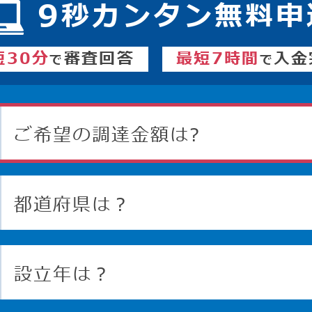
9
秒カンタン無料申
短30分
審査回答
最短7時間
入金
で
で
ご希望の調達金額は?
都道府県は？
設立年は？