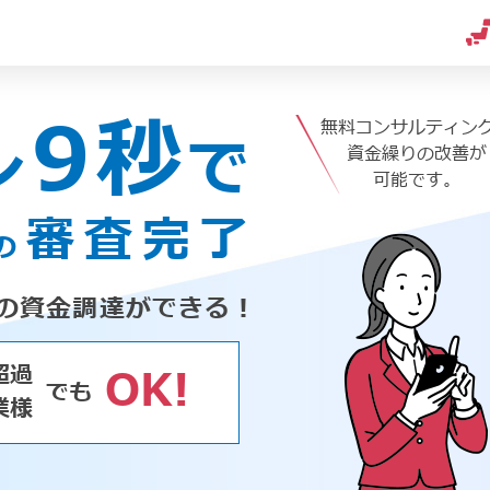
9秒
無料コンサルティン
ン
で
資金繰りの改善が
可能です。
審査完了
の
の資金調達ができる！
超過
OK!
でも
業様