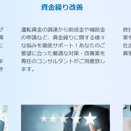
資金繰り改善
が
運転資金の調達から助成金や補助金
弊
資
の申請など、資金繰りに関する様々
家
に
な悩みを徹底サポート！あなたのご
社
要望に合った最適な対策・改善案を
資
ま
専任のコンサルタントがご用意致し
き
ます。