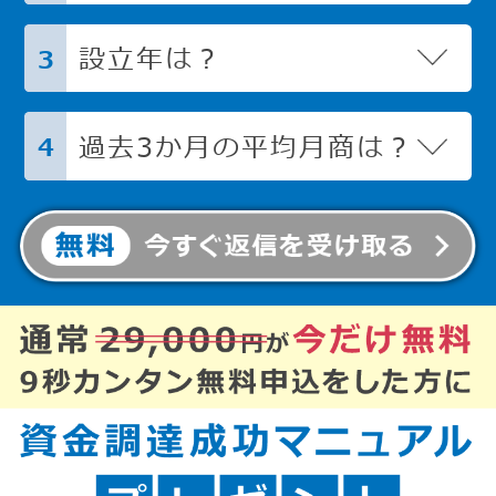
設立年は？
3
過去3か月の平均月商は？
4