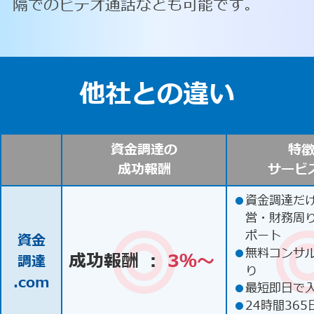
隔でのビデオ通話なども可能です。
他社との違い
資金調達の
特
成功報酬
サービ
●
資金調達だ
営・財務周
ポート
資金
●
無料コンサ
成功報酬 ：
3％〜
調達
り
.com
●
最短即日で
●
24時間365