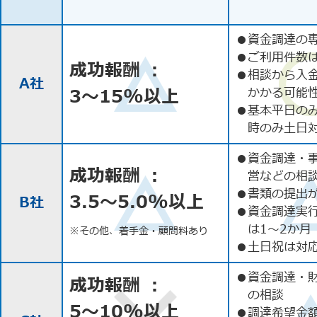
●
資金調達の
●
ご利用件数
成功報酬 ：
●
相談から入
A社
3〜15%以上
かかる可能
●
基本平日の
時のみ土日
●
資金調達・
成功報酬 ：
営などの相
●
書類の提出
3.5〜5.0%以上
B社
●
資金調達実
は1〜2か月
※その他、着手金・顧問料あり
●
土日祝は対応
●
資金調達・
成功報酬 ：
の相談
5〜10%以上
●
調達希望金額