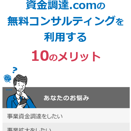
資金調達.com
の
無料コンサルティング
を
利用する
10
メリット
の