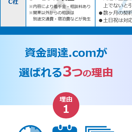
C社
上でないと
※内容により着手金・相談料あり
●
数ヶ月の契
※関東以外からの相談は
別途交通費・宿泊費などが発生
●
土日祝は対応
資金調達.comが
3
選ばれる
つ
理由
の
理由
1