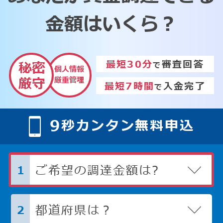
金額はいくら？
最短30分
審査回答
秘密
で
個人情報
厳重管理
厳守
最短7時間
入金完了
で
9
秒カンタン無料申込
ご希望の調達金額は?
1
都道府県は？
2