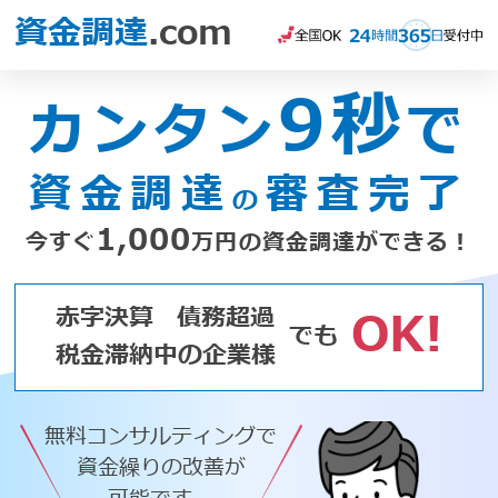
資金調達
.com
9秒
カンタン
で
資金調達
審査完了
の
1,000
今すぐ
万円の資金調達ができる！
赤字決算
債務超過
OK!
でも
税金滞納中の企業様
無料コンサルティングで
資金繰りの改善が