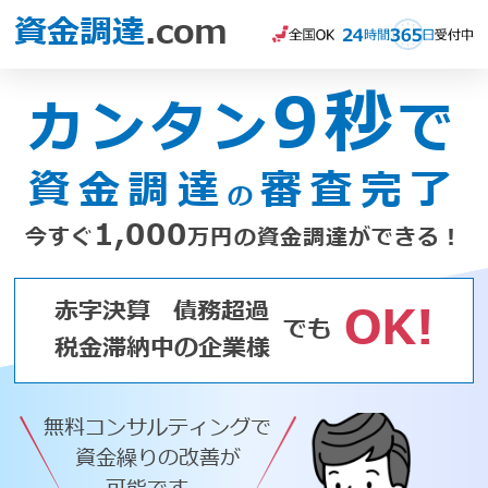
資金調達
.com
9秒
カンタン
で
資金調達
審査完了
の
1,000
今すぐ
万円の資金調達ができる！
赤字決算
債務超過
OK!
でも
税金滞納中の企業様
無料コンサルティングで
資金繰りの改善が