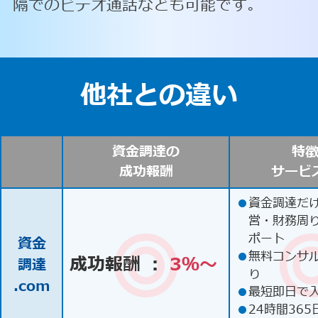
隔でのビデオ通話なども可能です。
他社との違い
資金調達の
特
成功報酬
サービ
●
資金調達だ
営・財務周
ポート
資金
●
無料コンサ
成功報酬 ：
3％〜
調達
り
.com
●
最短即日で
●
24時間365