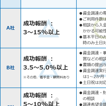
●
資金調達の
●
ご利用件数
成功報酬 ：
●
相談から入
A社
3〜15%以上
かかる可能
●
基本平日の
時のみ土日
●
資金調達・
成功報酬 ：
営などの相
●
書類の提出
3.5〜5.0%以上
B社
●
資金調達実
は1〜2か月
※その他、着手金・顧問料あり
●
土日祝は対応
●
資金調達・
成功報酬 ：
の相談
5〜10%以上
●
調達希望金額