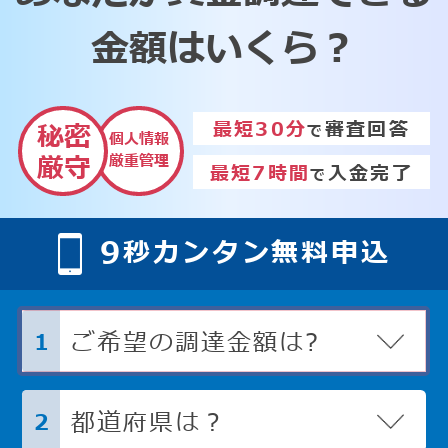
金額はいくら？
最短30分
審査回答
秘密
で
個人情報
厳重管理
厳守
最短7時間
入金完了
で
9
秒カンタン無料申込
ご希望の調達金額は?
1
都道府県は？
2