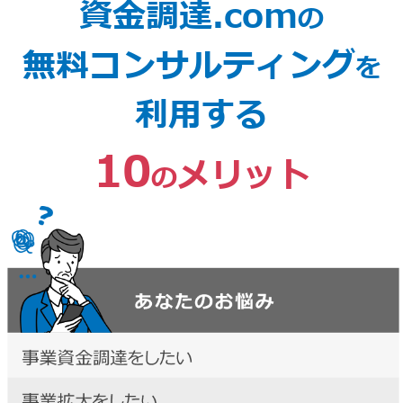
資金調達.com
の
無料コンサルティング
を
利用する
10
メリット
の