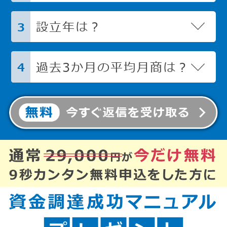
設立年は？
3
過去3か月の平均月商は？
4