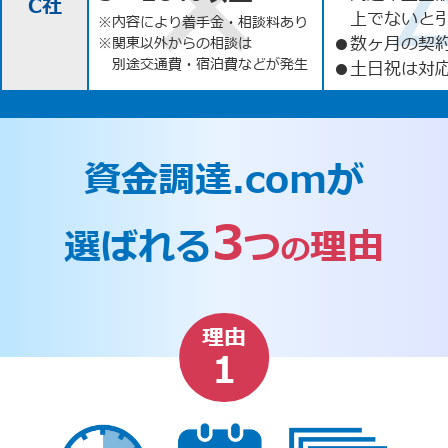
C社
上でないと
※内容により着手金・相談料あり
●
数ヶ月の契
※関東以外からの相談は
別途交通費・宿泊費などが発生
●
土日祝は対応
資金調達.comが
3
選ばれる
つ
理由
の
理由
1