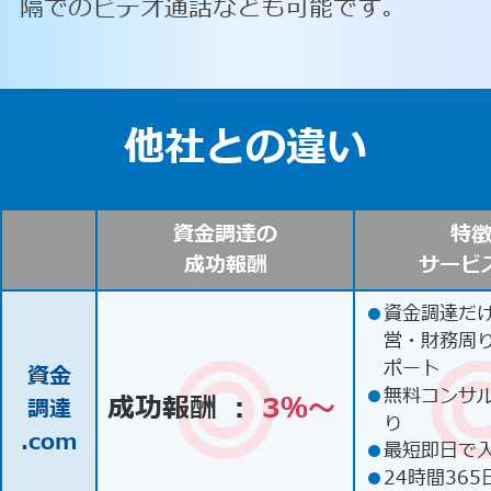
隔でのビデオ通話なども可能です。
他社との違い
資金調達の
特
成功報酬
サービ
●
資金調達だ
営・財務周
ポート
資金
●
無料コンサ
成功報酬 ：
3％〜
調達
り
.com
●
最短即日で
●
24時間365