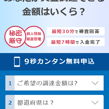
金額はいくら？
最短30分
審査回答
秘密
で
個人情報
厳重管理
厳守
最短7時間
入金完了
で
9
秒カンタン無料申込
ご希望の調達金額は?
1
都道府県は？
2