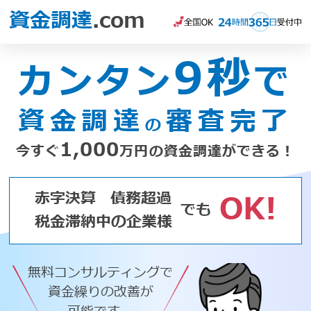
資金調達
.com
9秒
カンタン
で
資金調達
審査完了
の
1,000
今すぐ
万円の資金調達ができる！
赤字決算
債務超過
OK!
でも
税金滞納中の企業様
無料コンサルティングで
資金繰りの改善が