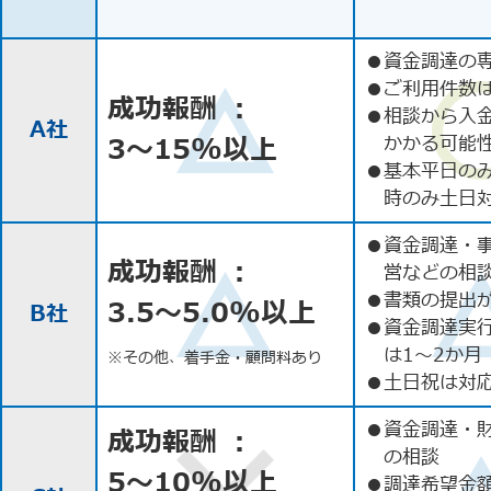
●
資金調達の
●
ご利用件数
成功報酬 ：
●
相談から入
A社
3〜15%以上
かかる可能
●
基本平日の
時のみ土日
●
資金調達・
成功報酬 ：
営などの相
●
書類の提出
3.5〜5.0%以上
B社
●
資金調達実
は1〜2か月
※その他、着手金・顧問料あり
●
土日祝は対応
●
資金調達・
成功報酬 ：
の相談
5〜10%以上
●
調達希望金額