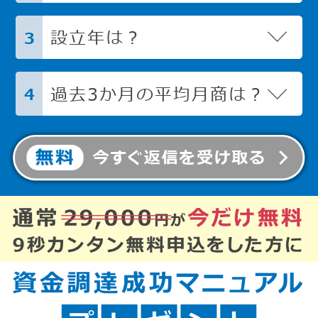
設立年は？
3
過去3か月の平均月商は？
4