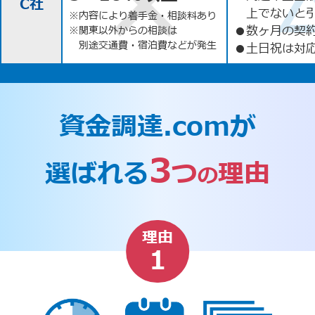
C社
上でないと
※内容により着手金・相談料あり
●
数ヶ月の契
※関東以外からの相談は
別途交通費・宿泊費などが発生
●
土日祝は対応
資金調達.comが
3
選ばれる
つ
理由
の
理由
1