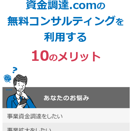
資金調達.com
の
無料コンサルティング
を
利用する
10
メリット
の