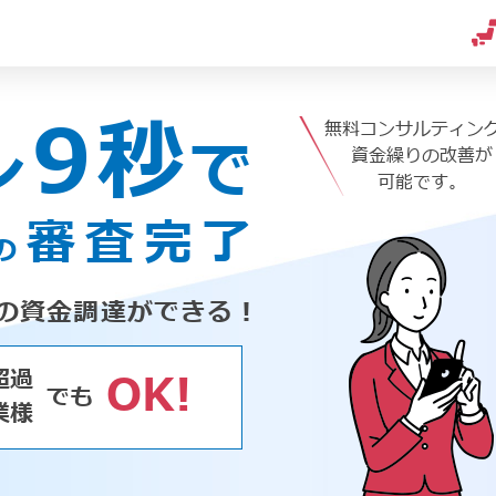
9秒
無料コンサルティン
ン
で
資金繰りの改善が
可能です。
審査完了
の
の資金調達ができる！
超過
OK!
でも
業様