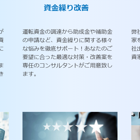
資金繰り改善
が
運転資金の調達から助成金や補助金
弊
資
の申請など、資金繰りに関する様々
家
に
な悩みを徹底サポート！あなたのご
社
要望に合った最適な対策・改善案を
資
ま
専任のコンサルタントがご用意致し
き
ます。