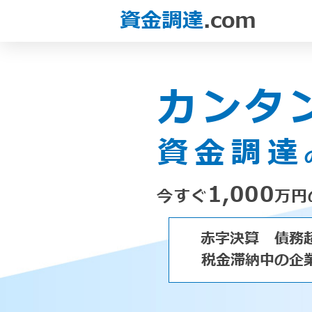
資金調達
.com
カンタ
資金調達
1,000
今すぐ
万円
赤字決算
債務
税金滞納中の企