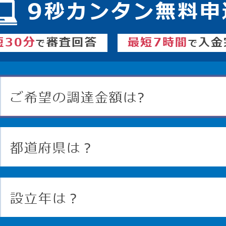
9
秒カンタン無料申
短30分
審査回答
最短7時間
入金
で
で
ご希望の調達金額は?
都道府県は？
設立年は？