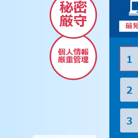
秘密
厳守
最
個人情報
1
厳重管理
2
3