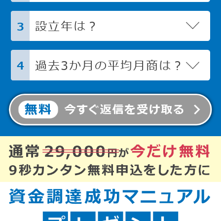
設立年は？
3
過去3か月の平均月商は？
4