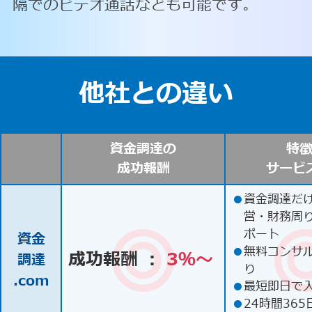
隔でのビデオ通話なども可能です。
他社との違い
資金調達の
特
成功報酬
サービ
●
資金調達だ
営・財務周
ポート
資金
●
無料コンサ
成功報酬 ：
3％〜
調達
り
.com
●
最短即日で
●
24時間365