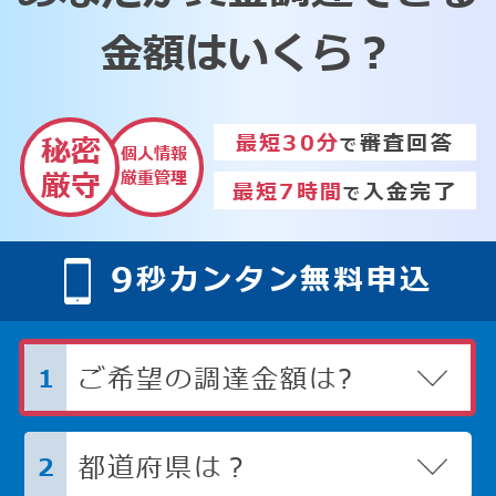
金額はいくら？
最短30分
審査回答
秘密
で
個人情報
厳重管理
厳守
最短7時間
入金完了
で
9
秒カンタン無料申込
ご希望の調達金額は?
1
都道府県は？
2