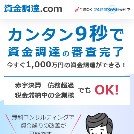
資金調達
.com
9秒
カンタン
で
資金調達
審査完了
の
1,000
今すぐ
万円の資金調達ができる！
赤字決算
債務超過
OK!
でも
税金滞納中の企業様
無料コンサルティングで
資金繰りの改善が