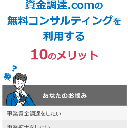
資金調達.com
の
無料コンサルティング
を
利用する
10
メリット
の