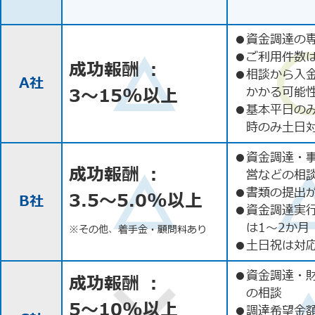
●
資金調達の
●
ご利用件数
成功報酬 ：
●
相談から入
A社
3〜15%以上
かかる可能
●
基本平日の
時のみ土日
●
資金調達・
成功報酬 ：
営などの相
●
書類の提出
3.5〜5.0%以上
B社
●
資金調達実
は1〜2か月
※その他、着手金・顧問料あり
●
土日祝は対応
●
資金調達・
成功報酬 ：
の相談
5〜10%以上
●
調達希望金額