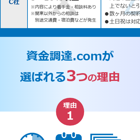
C社
上でないと
※内容により着手金・相談料あり
●
数ヶ月の契
※関東以外からの相談は
別途交通費・宿泊費などが発生
●
土日祝は対応
資金調達.comが
3
選ばれる
つ
理由
の
理由
1