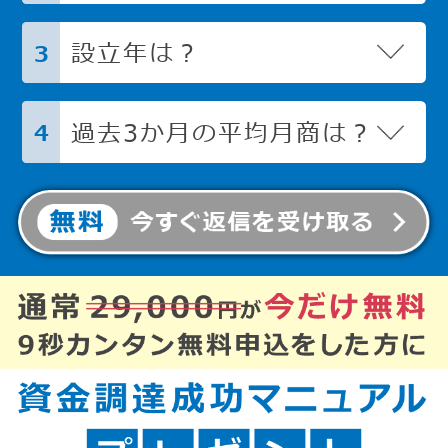
設立年は？
3
過去3か月の平均月商は？
4