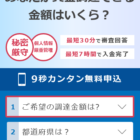
金額はいくら？
最短30分
審査回答
秘密
で
個人情報
厳重管理
厳守
最短7時間
入金完了
で
9
秒カンタン無料申込
ご希望の調達金額は?
1
都道府県は？
2