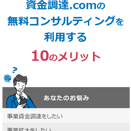
資金調達.com
の
無料コンサルティング
を
利用する
10
メリット
の