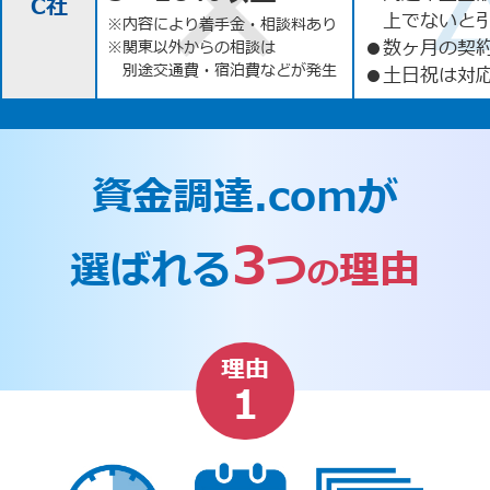
C社
上でないと
※内容により着手金・相談料あり
●
数ヶ月の契
※関東以外からの相談は
別途交通費・宿泊費などが発生
●
土日祝は対応
資金調達.comが
3
選ばれる
つ
理由
の
理由
1