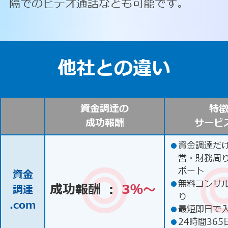
隔でのビデオ通話なども可能です。
他社との違い
資金調達の
特
成功報酬
サービ
●
資金調達だ
営・財務周
ポート
資金
●
無料コンサ
成功報酬 ：
3％〜
調達
り
.com
●
最短即日で
●
24時間365