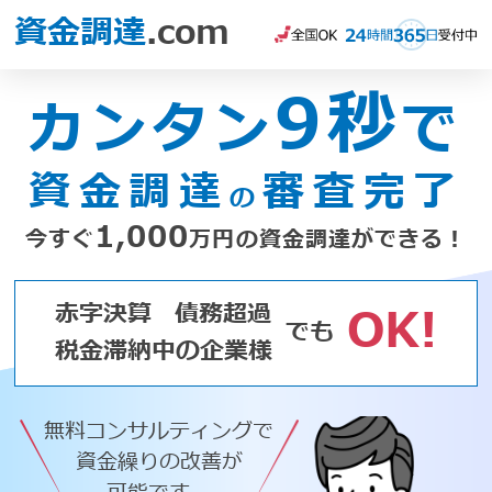
資金調達
.com
9秒
カンタン
で
資金調達
審査完了
の
1,000
今すぐ
万円の資金調達ができる！
赤字決算
債務超過
OK!
でも
税金滞納中の企業様
無料コンサルティングで
資金繰りの改善が