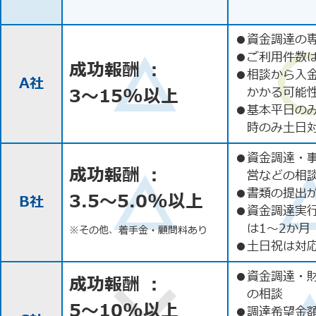
●
資金調達の
●
ご利用件数
成功報酬 ：
●
相談から入
A社
3〜15%以上
かかる可能
●
基本平日の
時のみ土日
●
資金調達・
成功報酬 ：
営などの相
●
書類の提出
3.5〜5.0%以上
B社
●
資金調達実
は1〜2か月
※その他、着手金・顧問料あり
●
土日祝は対応
●
資金調達・
成功報酬 ：
の相談
5〜10%以上
●
調達希望金額