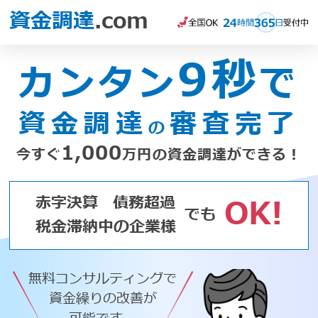
資金調達
.com
9秒
カンタン
で
資金調達
審査完了
の
1,000
今すぐ
万円の資金調達ができる！
赤字決算
債務超過
OK!
でも
税金滞納中の企業様
無料コンサルティングで
資金繰りの改善が