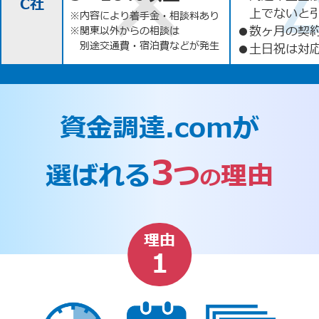
C社
上でないと
※内容により着手金・相談料あり
●
数ヶ月の契
※関東以外からの相談は
別途交通費・宿泊費などが発生
●
土日祝は対応
資金調達.comが
3
選ばれる
つ
理由
の
理由
1