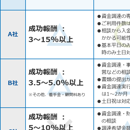
●
資金調達の
●
ご利用件数
成功報酬 ：
●
相談から入
A社
3〜15%以上
かかる可能
●
基本平日の
時のみ土日
●
資金調達・
成功報酬 ：
営などの相
●
書類の提出
3.5〜5.0%以上
B社
●
資金調達実
は1〜2か月
※その他、着手金・顧問料あり
●
土日祝は対応
●
資金調達・
成功報酬 ：
の相談
5〜10%以上
●
調達希望金額