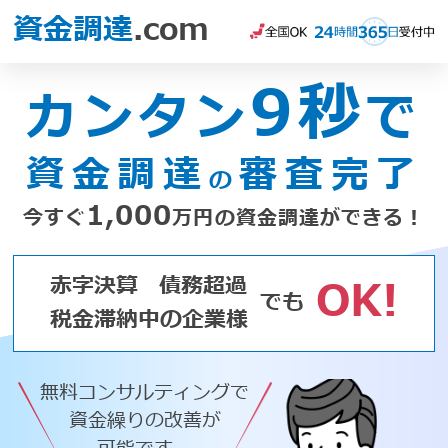
資金調達
.com
9秒
カンタン
で
資金調達
審査完了
の
1,000
今すぐ
万円の資金調達ができる！
赤字決算
債務超過
OK!
でも
税金滞納中の企業様
無料コンサルティングで
資金繰りの改善が