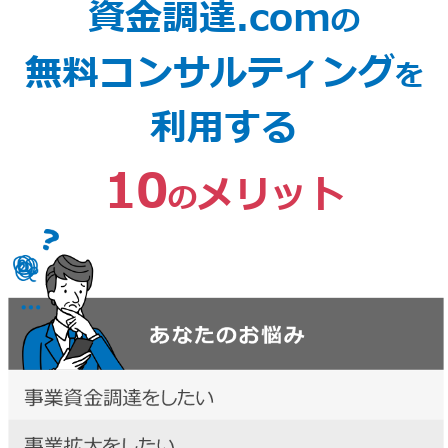
資金調達.com
の
無料コンサルティング
を
利用する
10
メリット
の