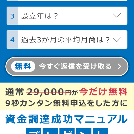
設立年は？
3
過去3か月の平均月商は？
4