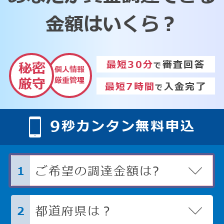
金額はいくら？
最短30分
審査回答
秘密
で
個人情報
厳重管理
厳守
最短7時間
入金完了
で
9
秒カンタン無料申込
ご希望の調達金額は?
1
都道府県は？
2