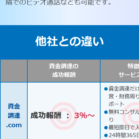
隔でのビデオ通話なども可能です。
他社との違い
資金調達の
特
成功報酬
サービ
●
資金調達だ
営・財務周
ポート
資金
●
無料コンサ
成功報酬 ：
3％〜
調達
り
.com
●
最短即日で
●
24時間365