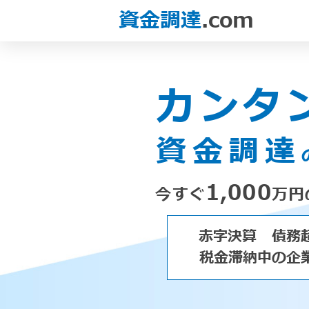
資金調達
.com
カンタ
資金調達
1,000
今すぐ
万円
赤字決算
債務
税金滞納中の企