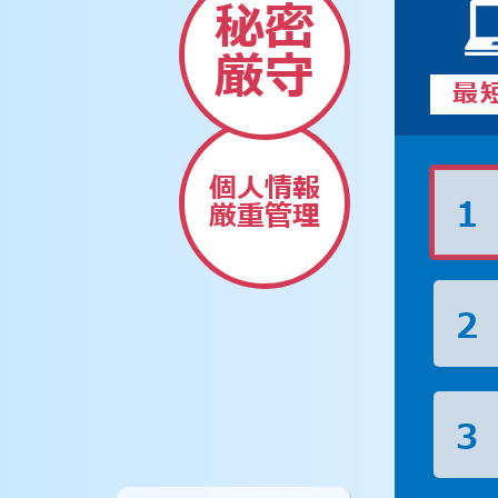
秘密
厳守
最
個人情報
1
厳重管理
2
3