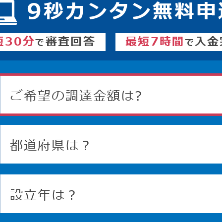
9
秒カンタン無料申
短30分
審査回答
最短7時間
入金
で
で
ご希望の調達金額は?
都道府県は？
設立年は？