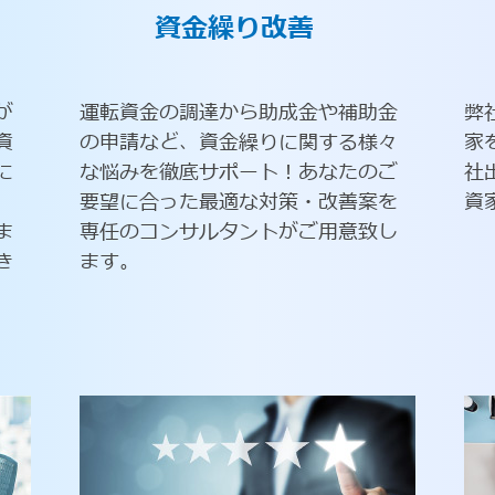
資金繰り改善
が
運転資金の調達から助成金や補助金
弊
資
の申請など、資金繰りに関する様々
家
に
な悩みを徹底サポート！あなたのご
社
要望に合った最適な対策・改善案を
資
ま
専任のコンサルタントがご用意致し
き
ます。