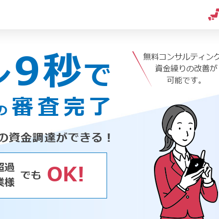
9秒
無料コンサルティン
ン
で
資金繰りの改善が
可能です。
審査完了
の
の資金調達ができる！
超過
OK!
でも
業様