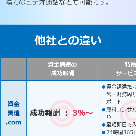
隔でのビデオ通話なども可能です。
他社との違い
資金調達の
特
成功報酬
サービ
●
資金調達だ
営・財務周
ポート
資金
●
無料コンサ
成功報酬 ：
3％〜
調達
り
.com
●
最短即日で
●
24時間365