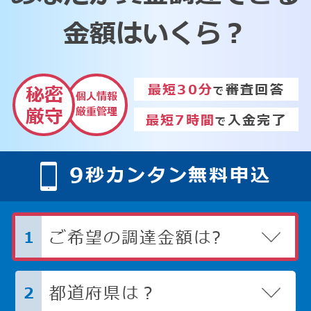
金額はいくら？
最短30分
審査回答
秘密
で
個人情報
厳重管理
厳守
最短7時間
入金完了
で
9
秒カンタン無料申込
ご希望の調達金額は?
1
都道府県は？
2