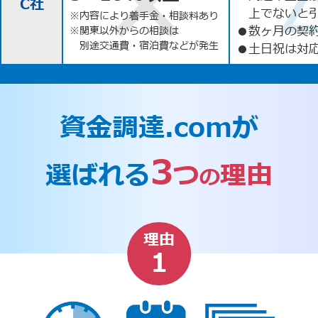
C社
上でないと
※内容により着手金・相談料あり
●
数ヶ月の契
※関東以外からの相談は
別途交通費・宿泊費などが発生
●
土日祝は対応
資金調達.comが
3
選ばれる
つ
理由
の
理由
1