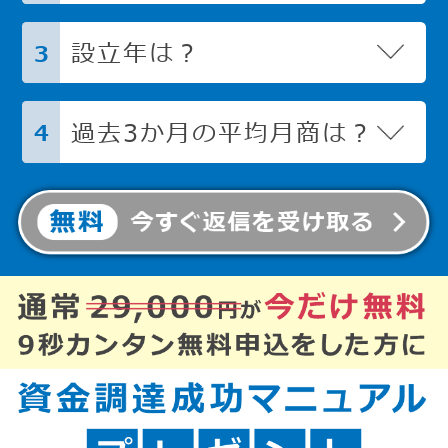
設立年は？
3
過去3か月の平均月商は？
4