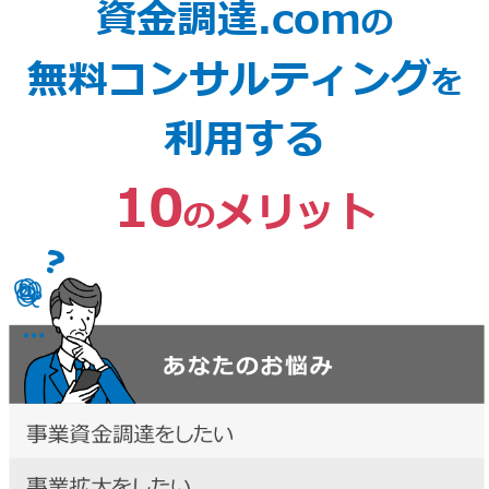
資金調達.com
の
無料コンサルティング
を
利用する
10
メリット
の