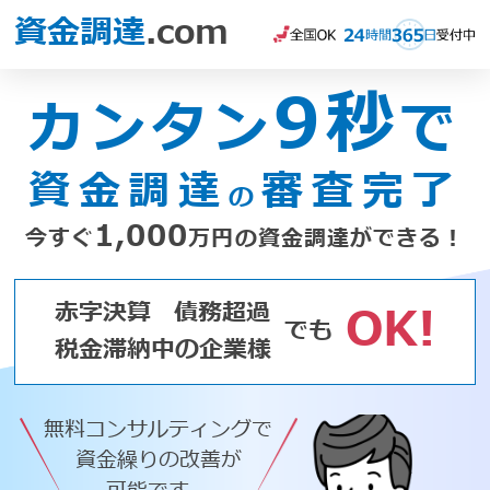
資金調達
.com
9秒
カンタン
で
資金調達
審査完了
の
1,000
今すぐ
万円の資金調達ができる！
赤字決算
債務超過
OK!
でも
税金滞納中の企業様
無料コンサルティングで
資金繰りの改善が