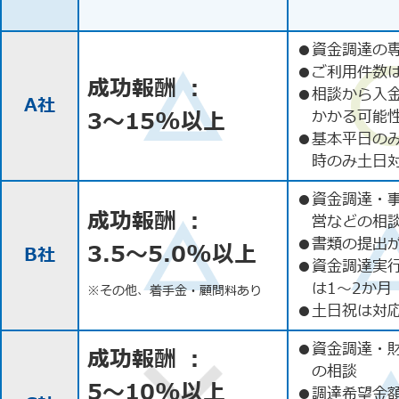
●
資金調達の
●
ご利用件数
成功報酬 ：
●
相談から入
A社
3〜15%以上
かかる可能
●
基本平日の
時のみ土日
●
資金調達・
成功報酬 ：
営などの相
●
書類の提出
3.5〜5.0%以上
B社
●
資金調達実
は1〜2か月
※その他、着手金・顧問料あり
●
土日祝は対応
●
資金調達・
成功報酬 ：
の相談
5〜10%以上
●
調達希望金額